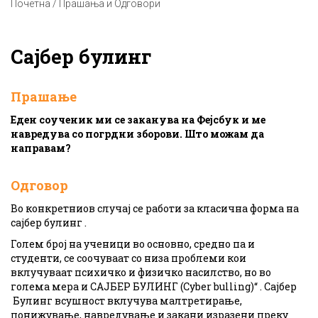
Почетна / Прашања и Одговори
Сајбер булинг
Прашање
Еден соученик ми се заканува на Фејсбук и ме
навредува со погрдни зборови. Што можам да
направам?
Одговор
Во конкретниов случај се работи за класична форма на
сајбер булинг .
Голем број на ученици во основно, средно па и
студенти, се соочуваат со низа проблеми кои
вклучуваат психичко и физичко насилство, но во
голема мера и САЈБЕР БУЛИНГ (Cyber bulling)“ . Сајбер
Булинг всушност вклучува малтретирање,
понижување, навредување и закани изразени преку