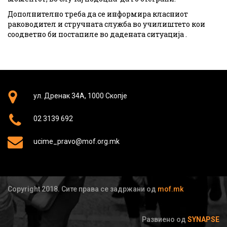
Дополнително треба да се информира класниот
раководител и стручната служба во училиштето кои
соодветно би постапиле во дадената ситуација .
ул. Дренак 34А, 1000 Скопје
02 3139 692
ucime_pravo@mof.org.mk
Copyright 2018. Сите права се задржани од
mof.mk
Развиено од
SYNAPSE