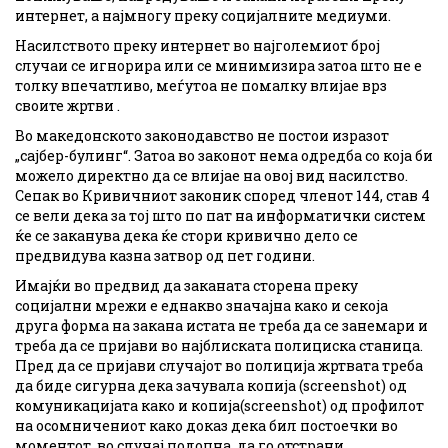
интернет, а најмногу преку социјалните медиуми.
Насилството преку интернет во најголемиот број
случаи се игнорира или се минимизира затоа што не е
толку впечатливо, меѓутоа не помалку влијае врз
своите жртви .
Во македонското законодавство не постои изразот
„сајбер-булинг“. Затоа во законот нема одредба со која би
можело директно да се влијае на овој вид насилство.
Сепак во Кривичниот законик според членот 144, став 4
се вели дека за тој што по пат на информатички систем
ќе се заканува дека ќе стори кривично дело се
предвидува казна затвор од пет години.
Имајќи во предвид да заканата сторена преку
социјални мрежи е еднакво значајна како и секоја
друга форма на закана истата не треба да се занемари и
треба да се пријави во најблиската полициска станица.
Пред да се пријави случајот во полиција жртвата треба
да биде сигурна дека зачувала копија (screenshot) од
комуникацијата како и копија(screenshot) од профилот
на осомничениот како доказ дека бил постоечки во
моментот, во случај подоцна да го отстрани.