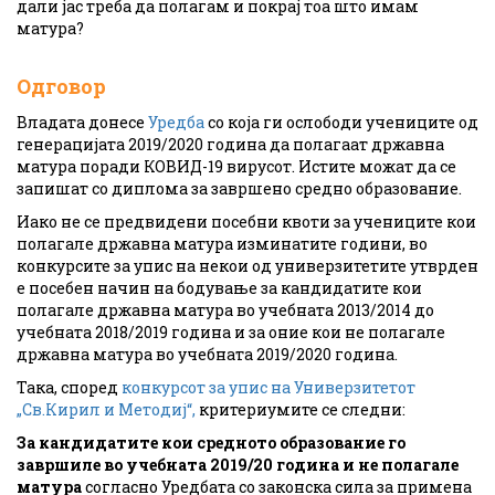
дали јас треба да полагам и покрај тоа што имам
матура?
Одговор
Владата донесе
Уредба
со која ги ослободи учениците од
генерацијата 2019/2020 година да полагаат државна
матура поради КОВИД-19 вирусот. Истите можат да се
запишат со диплома за завршено средно образование.
Иако не се предвидени посебни квоти за учениците кои
полагале државна матура изминатите години, во
конкурсите за упис на некои од универзитетите утврден
е посебен начин на бодување за кандидатите кои
полагале државна матура во учебната 2013/2014 до
учебната 2018/2019 година и за оние кои не полагале
државна матура во учебната 2019/2020 година.
Така, според
конкурсот за упис на Универзитетот
„Св.Кирил и Методиј“,
критериумите се следни:
За кандидатите кои средното образование го
завршиле во учебната 2019/20 година и не полагале
матура
согласно Уредбата со законска сила за примена