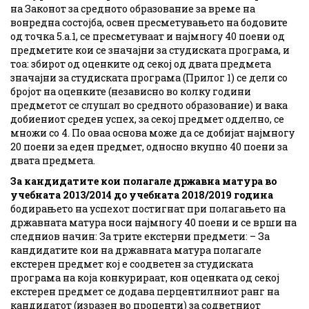
на Законот за средното образование за време на
вонредна состојба, освен пресметувањето на бодовите
од точка 5.а.1, се пресметуваат и најмногу 40 поени од
предметите кои се значајни за студиската програма, и
тоа: збирот од оценките од секој од двата предмета
значајни за студиската програма (Прилог 1) се дели со
бројот на оценките (независно во колку години
предметот се слушал во средното образование) и вака
добиениот среден успех, за секој предмет одделно, се
множи со 4. По оваа основа може да се добијат најмногу
20 поени за еден предмет, односно вкупно 40 поени за
двата предмета.
За кандидатите кои полагале државна матура во
учебната 2013/2014 до учебната 2018/2019 година
бодирањето на успехот постигнат при полагањето на
државната матура носи најмногу 40 поени и се врши на
следниов начин: За трите екстерни предмети: – За
кандидатите кои на државната матура полагале
екстерен предмет кој е соодветен за студиската
програма на која конкурираат, кон оценката од секој
екстерен предмет се додава перцентилниот ранг на
кандидатот (изразен во проценти) за содветниот