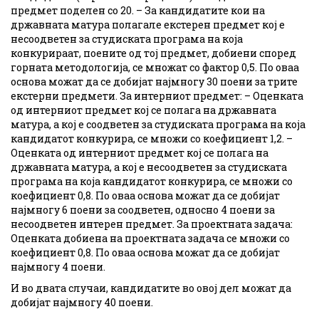
предмет поделен со 20. – За кандидатите кои на
државната матура полагале екстерен предмет кој е
несоодветен за студиската програма на која
конкурираат, поените од тој предмет, добиени според
горната методологија, се множат со фактор 0,5. По оваа
основа можат да се добијат најмногу 30 поени за трите
екстерни предмети. За интерниот предмет: – Оценката
од интерниот предмет кој се полага на државната
матура, а кој е соодветен за студиската програма на која
кандидатот конкурира, се множи со коефициент 1,2. –
Оценката од интерниот предмет кој се полага на
државната матура, а кој е несоодветен за студиската
програма на која кандидатот конкурира, се множи со
коефициент 0,8. По оваа основа можат да се добијат
најмногу 6 поени за соодветен, односно 4 поени за
несоодветен интерен предмет. За проектната задача:
Оценката добиена на проектната задача се множи со
коефициент 0,8. По оваа основа можат да се добијат
најмногу 4 поени.
И во двата случаи, кандидатите во овој дел можат да
добијат најмногу 40 поени.