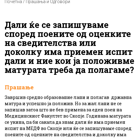
Почетна / Прашања и Одговори
Дали ќе се запишуваме
според поените од оценките
на сведителства или
доколку има приемен испит
дали и ние кои ја положивме
матурата треба да полагаме?
Прашање
Завршив средно образование лани и полагав државна
матура и успешно ја положив. Но за жал лани не се
запишав затоа што не бев примена за еден поен на
Медицинскиот Факултет во Скопје. Годинава матурата
се укина, па би сакала да знам дали ќе има приемен
испит на МЕДФ во Скопје или ќе се запишуваме според
поените од оценките на сведителства и доколку има