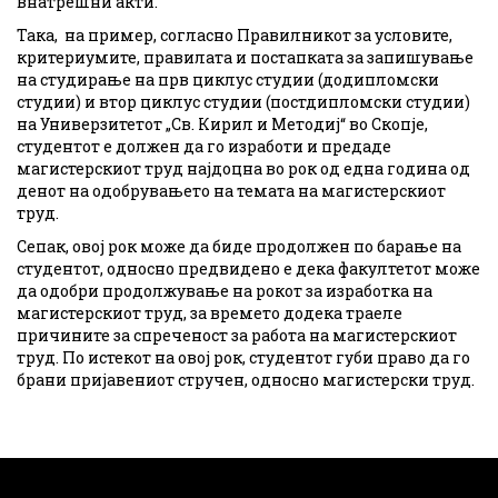
внатрешни акти.
Така, на пример, согласно Правилникот за условите,
критериумите, правилата и постапката за запишување
на студирање на прв циклус студии (додипломски
студии) и втор циклус студии (постдипломски студии)
на Универзитетот „Св. Кирил и Методиј“ во Скопје,
студентот е должен да го изработи и предаде
магистерскиот труд најдоцна во рок од една година од
денот на одобрувањето на темата на магистерскиот
труд.
Сепак, овој рок може да биде продолжен пo барање на
студентот, односно предвидено е дека факултетот може
да одобри продолжување на рокот за изработка на
магистерскиот труд, за времето додека траеле
причините за спреченост за работа на магистерскиот
труд. По истекот на овој рок, студентот губи право да го
брани пријавениот стручен, односно магистерски труд.