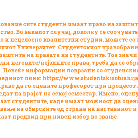
зование сите студенти имаат право на заштит
тво. Во ваквиот случај, доколку се соочувате
о и нецелосно квалитетни студии, можете со 
шиот Универзитет. Студентскиот правобрани
заштита на правата на студентите. Тоа значи 
ни неговите/нејзините права, треба да се обр
. Повеќе информации поврзани со студенскио
следниот линк:
https://www.
studentskisobranij
право да го оцените професорот при процесот 
дат на крајот на секој семестар. Имено, оцен
иваат студентите, каде имаат можност да оце
вање на обврските од страна на наставниот и
маат предвид при нивен избор во звање
.