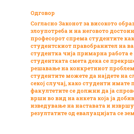
Одговор
Согласно Законот за високото обра
злоупотреба и на неговото достоинс
професорот спрема студентите как
студентскиот правобранител на ва
студентка чија примарна работа е 
студентката смета дека се прекрше
решавање на конкретниот проблем
студентите можете да најдете на 
секој случај, како студенти имате 
факултетите се должни да ја спрове
врши во вид на анкета која ја доб
изведување на наставата и извршу
резултатите од евалуацијата се зе