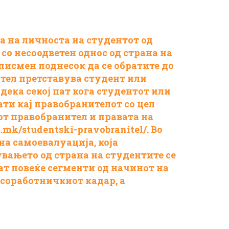
а на личноста на студентот од
 со несоодветен однос од страна на
писмен поднесок да се обратите до
тел претставува студент или
дека секој пат кога студентот или
ати кај правобранителот со цел
т правобранител и правата на
a.mk/
studentski-pravobranitel/
.
Во
на самоевалуација, која
увањето од страна на студентите се
нат повеќе сегменти од начинот на
 соработничкиот кадар, а