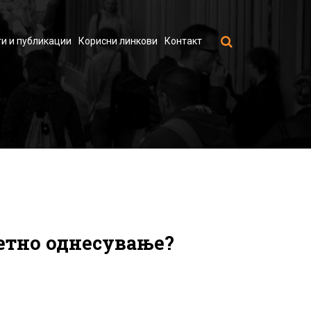
и и публикации
Корисни линкови
Контакт
ветно однесување?