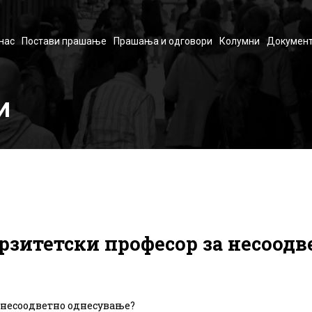
нас
Постави прашање
Прашања и одговори
Колумни
Документ
И
рзитетски професор за несоод
а несоодветно однесување?