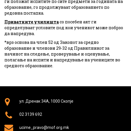
ги положат испитите по сите предмети за годината на
образование, го продолжуваат образованието по
редовна постапка.
Приватните училишта
со посебен акт ги
определуваат условите под кои ученикот може побрзо
да напредува.
*врз основа на член 52 од Законот за средно
образование и членови 29-32 од Правилникот за
начинот на следење, проверување и оценување,
полагање на испити и напредување на учениците во
средното образование.
ул. Дренак 34А, 1000 Скопје
02 3139 692
ucime_pravo@mof.org.mk