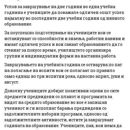
Услов за завршување на две години во една учебна
годнина е учениците да покажале одличен општ успех
најмалку во последните две учебни години од нивното
образование.
За поуспешно подготвување на учениците кои се
истакнуваат со способности и знаења, работни навики и
имаат одличен успех и кои сакаат образованието да го
стекнат за покусо време, училиштето организира
групни и индивидуални форми на наставна работа.
Завршувањето на учебната година се остварува по пат
на полагање на испити кои се полагаат по правило
само еднаш во три испитни рока, односно април, јуни и
август.
Доколку учениците добијат позитивни оцени по сите
предмети предвидени со планот и програмата за
видот на среднто образование во кое е запишан
ученикот и ги исполнат барања предвидени со
задолжителните изборни програми, односно од
задолжителните активности, истите ја завршуваат
годината на образование. Учениците, пак, кои нема да