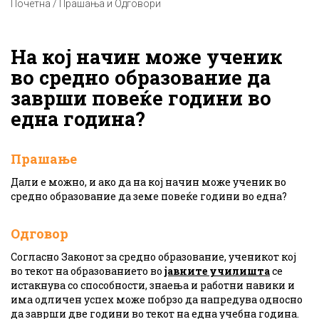
Почетна / Прашања и Одговори
На кој начин може ученик
во средно образование да
заврши повеќе години во
една година?
Прашање
Дали е можно, и ако да на кој начин може ученик во
средно образование да земе повеќе години во една?
Одговор
Согласно Законот за средно образование, ученикот кој
во текот на образованието во
јавните училишта
се
истакнува со способности, знаења и работни навики и
има одличен успех може побрзо да напредува односно
да заврши две години во текот на една учебна година.