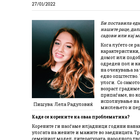
27/01/2022
Би поставила едн
нашите раце, дал
садови или кај м
Кога луѓето се 
карактеристики, 
домот или подоб
одреден пол и к
на очекувања за 
едно општество. 
улоги. Со самот
возраст градиме 
припаѓаме, но к
исполнување на 
Пишува: Лела Радуловиќ
мислењето и пер
Каде се корените на оваа проблематика?
Корените ги наоѓаме илјадници години наназ
улогата на жените и мажите во заедницата. Тр
семејниот модел, литературата, народното тв