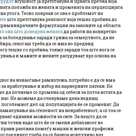
трудот
всушност ја претставува и првата пречка која
вната положба на жената и промената на перцепцијата
а улога. Тесно поврзан со ова е проблемот на
ите
што претставува реалност која тешко пробива до
искриминирачките формулации на законите од областа
то она што доведува жената
да работи на конкретно
и за боледување заради грижа за семејството, да не
збира, секогаш треба да се има во предвид
огу тешко го пробива, токму заради тоа што кога се
увања и мажите и жените расудуваат врз основа на
днос на изнаоѓање рамнотежа, потребно е да се има
 за вработување и избор на кариерните патеки. Не
 да почнеме со промена од себеси за потоа истата да
лу нас. Не можеме да очекуваме дека веднаш
 поголемиот дел од популацијата ќе се променат. Да
амалување на степеност на невработеност, а со тоа се
уваат еднакви можности за сите. За нешто да се
ни точки каде што ќе се смени дебалансот во
се прави разлика помеѓу машки и женски професии.
ој поединец треба да се базира исклучиво врз