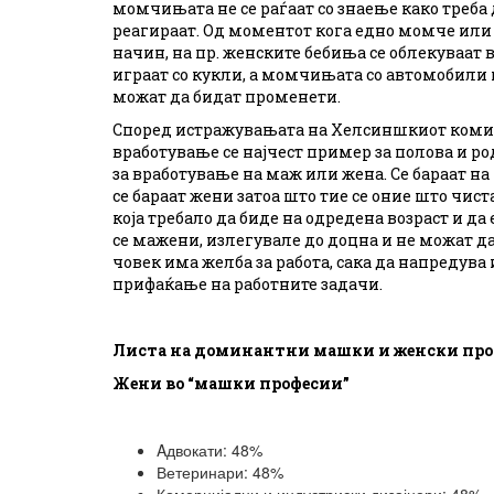
момчињата не се раѓаат со знаење како треба 
реагираат. Од моментот кога едно момче или 
начин, на пр. женските бебиња се облекуваат 
играат со кукли, а момчињата со автомобили 
можат да бидат променети.
Според истражувањата на Хелсиншкиот комите
вработување се најчест пример за полова и 
за вработување на маж или жена. Се бараат н
се бараат жени затоа што тие се оние што чиста
која требало да биде на одредена возраст и д
се мажени, излегувале до доцна и не можат да 
човек има желба за работа, сака да напредува
прифаќање на работните задачи.
Листа на доминантни машки и женски про
Жени во “машки професии”
Aдвокати: 48%
Ветеринари: 48%