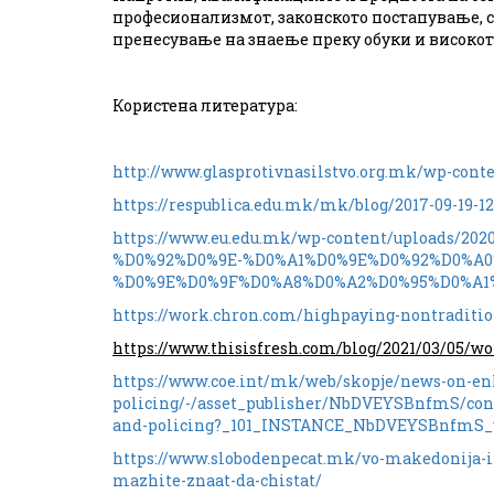
професионализмот, законското постапување, с
пренесување на знаење преку обуки и високот
Користена литература:
http://www.glasprotivnasilstvo.org.mk/wp-conte
https://respublica.edu.mk/mk/blog/2017-09-19-12
https://www.eu.edu.mk/wp-content/uploads/
%D0%92%D0%9E-%D0%A1%D0%9E%D0%92%D0%A
%D0%9E%D0%9F%D0%A8%D0%A2%D0%95%D0%A1%
https://work.chron.com/highpaying-nontraditio
https://www.thisisfresh.com/blog/2021/03/05/w
https://www.coe.int/mk/web/skopje/news-on-e
policing/-/asset_publisher/NbDVEYSBnfmS/con
and-policing?_101_INSTANCE_NbDVEYSBnfmS_
https://www.slobodenpecat.mk/vo-makedonija-i-
mazhite-znaat-da-chistat/