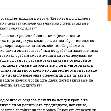
о горливо прашање, а тоа е: “Кога ќе ги погледнеме
и кај жената се појавува слика на сунѓер за миење
ажот слика од алат?”
раѓааат со одредени биолошки и физиолошки
тоа не ја одредува можноста за подобро чистење во
ро сервисирање на автомобилот. Се раѓаме со
ако такви општеството “има потреба” да наметне низа
тоа како треба мажот и жената да се однесуваат во
Уште од самото раѓање се стекнуваме со родовите
о распределување на родовите улоги, уште од мала
слика за нивното место во општеството и за тоа каде
олку дозволуваме овие стереотипи да влијаат врз
нашите желби и соништа, дали потклекнуваме на
цепцијата од другите?
ад со што се создава различно перцепирање на
гнувајќи од религијата, традицијата, навиките,
орештво, секојдневната пракса. Родовите стереотипи