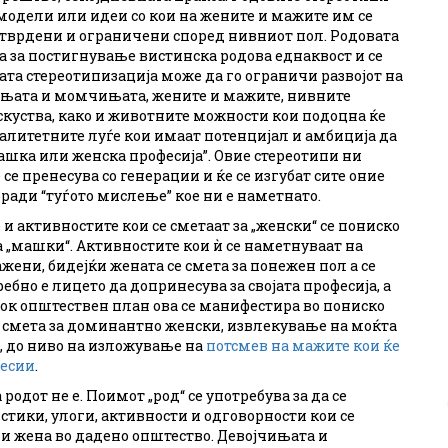
модели или идеи со кои на жените и мажите им се
утврдени и ограничени според нивниот пол. Родовата
а за постигнување вистинска родова еднаквост и се
та стереотипизација може да го ограничи развојот на
ињата и момчињата, жените и мажите, нивните
куства, како и животните можности кои подоцна ќе
алитетните луѓе кои имаат потенцијал и амбиција да
 “машка или женска професија”. Овие стереотипи ни
 се пренесува со генерации и ќе се изгубат сите оние
оради “туѓото мислење” кое ни е наметнато.
 активностите кои се сметаат за „женски“ се пониско
а „машки“. Активностите кои ѝ се наметнуваат на
ени, бидејќи жената се смета за понежен пол а се
бно е лицето да допринесува за својата професија, а
рок општествен план ова се манифестира во пониско
 смета за доминантно женски, извлекување на моќта
е, до ниво на изложување на
потсмев на мажите кои ќе
фесии
.
родот не е. Поимот „род“ се употребува за да се
тики, улоги, активности и одговорности кои се
ли жена во дадено општество. Девојчињата и