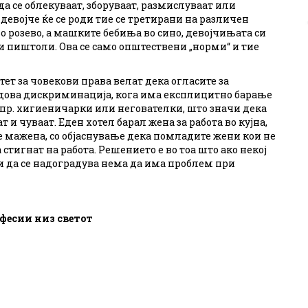
да се облекуваат, зборуваат, размислуваат или
девојче ќе се роди тие се третирани на различен
во розево, а машките бебиња во сино, девојчињата си
и пиштоли. Ова се само општествени „норми“ и тие
т за човекови права велат дека огласите за
родова дискриминација, кога има експлицитно барање
а пр. хигиеничарки или негователки, што значи дека
т и чуваат. Еден хотел барал жена за работа во кујна,
а е мажена, со објаснување дека помладите жени кои не
стигнат на работа. Решението е во тоа што ако некој
 и да се надоградува нема да има проблем при
фесии низ светот