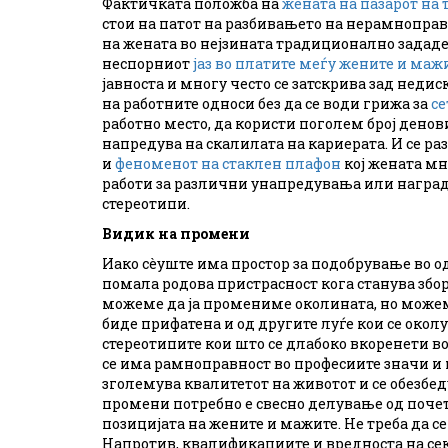
Фактичката положба на
жената на пазарот на 
стои на патот на разбивањето на нерамнопра
на жената во нејзината традиционално зададен
неспорниот
јаз во платите меѓу жените и маж
јавноста и многу често се затскрива зад нед
на работните односи без да се води грижа за
се
работно место, да користи поголем број денов
напредува на скалилата на кариерата. И се ра
и
феноменот на стаклен плафон
кој жената мн
работи за различни унапредувања или наград
стереотипи.
Видик на промени
Иако сèуште има простор за подобрување во о
помала родова пристрасност кога станува збор
можеме да ја промениме околината, но можеме
биде прифатена и од другите луѓе кои се око
стереотипите кои што се длабоко вкоренети во
се има рамноправност во професиите значи и н
зголемува квалитетот на животот и се обезбед
промени потребно е свесно делување од почет
позицијата на жените и мажите. Не треба да 
Напротив, квалификациите и вредноста на сек