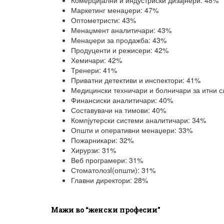
Комерцијални и индустриски дизајнери: 48%
Маркетинг менаџери: 47%
Оптометристи: 43%
Менаџмент аналитичари: 43%
Менаџери за продажба: 43%
Продуценти и режисери: 42%
Хемичари: 42%
Тренери: 41%
Приватни детективи и инспектори: 41%
Медицински техничари и болничари за итни с
Финансиски аналитичари: 40%
Составувачи на тимови: 40%
Компјутерски системи аналитичари: 34%
Општи и оперативни менаџери: 33%
Пожарникари: 32%
Хирурзи: 31%
Веб програмери: 31%
СтоматолозI(општи): 31%
Главни директори: 28%
Maжи во “женски професии”