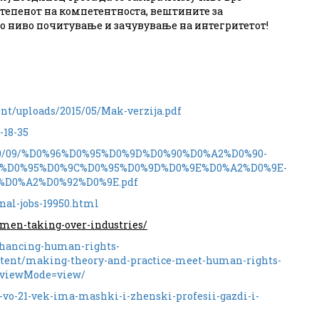
тепенот на компетентноста, вештините за
о ниво почитување и зачувување на интегритетот!
nt/uploads/2015/05/Mak-verzija.pdf
-18-35
2020/09/%D0%96%D0%95%D0%9D%D0%90%D0%A2%D0%90-
0%D0%95%D0%9C%D0%95%D0%9D%D0%9E%D0%A2%D0%9E-
D0%A2%D0%92%D0%9E.pdf
nal-jobs-19950.html
omen-taking-over-industries/
nhancing-human-rights-
tent/making-theory-and-practice-meet-human-rights-
viewMode=view/
vo-21-vek-ima-mashki-i-zhenski-profesii-gazdi-i-