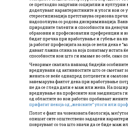
се претходно зацртани социјални и културни 
доделуваат карактеристиките и улоги кои се 
стереотипизација претставува сериозна пречк
надополнува со родова дискриминација. Ваква
природните таленти и способности на девојч
образовни и професионални преференции и ис
бидат пречка при вработување и губење на кв
ја работат професијата за која се вели дека е
даваат лажна слика за која понатаму истата ќе
способности кои што ги имаме во себе, само п
Чекориме скалила наназад бидејќи особините и
вреднувани од активностите што се сметаат з
жената се веќе однапред потценети и омаловаж
занемарува фактот дека при вработување потре
не да се гледа дали е маж или жена. На поши
вреднување на професиите кои заедницата ги
од областите во кои работно пробиваат женит
прифатат некоја од „женските“ улоги или про
Полот е факт на човековата биологија, меѓутоа 
опишат сите општествено зададени карактерис
поврзуваат со тоа што значи да се биде маж и