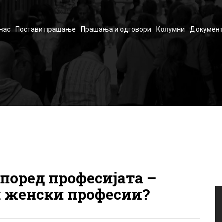
нас
Постави прашање
Прашања и одговори
Колумни
Документ
поред професијата –
и женски професии?