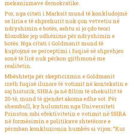
mekanizmave demokratike.
Por, nga citati i Marksit mund të konkludojmë
se liria e të shprehurit nuk çon vetvetiu në
ndryshimin e botës, ashtu si jo çdo teori
filozofike jep udhëzime për ndryshimin e
botës. Nga citati i Goldmanit mund të
kuptojmë se perceptimi i fuqisë së shprehjes
sonë të lirë nuk përkon gjithmonë me
realitetin.
Mbështetja për skepticizmin e Goldmanit
rreth fuqisë iluzore të votimit në kontekstin e
saj historik, SHBA-ja në fillim të shekullit të
20-të, mund të gjendet akoma edhe sot. Për
shembull,
ky hulumtim
nga Universiteti
Prinston mbi efektivitetin e votimit në SHBA
në formësimin e politikave shtetërore e
përmban konkluzionin humbës si vijon: “Kur