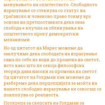
менувањето на општеството. Слободното
изразување се стекнува со статус на
граѓанско и човеково право токму врз
основа на претпоставката дека оваа
слобода е клучна за обликување на
општеството преку демократски
механизми.
Но од цитатот на Маркс можеме да
заклучиме дека слободата на изразување
сама по себе не води до промена на светот,
исто како што не секоја филозофска
теорија дава насоки за промена на светот.
Од цитатот на Голдман пак можеме да
разбереме дека перцепцијата за моќта на
нашето слободно изразување не секогаш се
поклопува со реалноста.
Поткрепа за скепсата на Голдман за