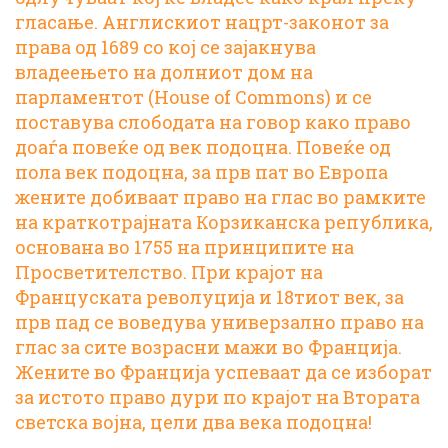
гласање. Англискиот
нацрт-законот за
права од 1689
со кој се зајакнува
владеењето на долниот дом на
парламентот (House of Commons) и се
поставува слободата на говор како право
доаѓа повеќе од век подоцна. Повеќе од
пола век подоцна, за прв пат во Европа
жените добиваат право на глас во рамките
на краткотрајната
Корзиканска република
,
основана во 1755 на принципите на
Просветителство. При крајот на
Француската револуција и 18тиот век, за
прв пад се воведува универзално право на
глас за сите возрасни мажи во Франција.
Жените во Франција успеваат да се изборат
за истото право дури по крајот на Втората
светска војна, цели два века подоцна!