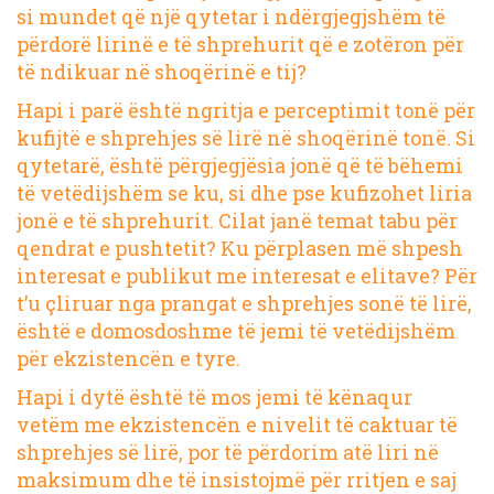
si mundet që një qytetar i ndërgjegjshëm të
përdorë lirinë e të shprehurit që e zotëron për
të ndikuar në shoqërinë e tij?
Hapi i parë është ngritja e perceptimit tonë për
kufijtë e shprehjes së lirë në shoqërinë tonë. Si
qytetarë, është përgjegjësia jonë që të bëhemi
të vetëdijshëm se ku, si dhe pse kufizohet liria
jonë e të shprehurit. Cilat janë temat tabu për
qendrat e pushtetit? Ku përplasen më shpesh
interesat e publikut me interesat e elitave? Për
t’u çliruar nga prangat e shprehjes sonë të lirë,
është e domosdoshme të jemi të vetëdijshëm
për ekzistencën e tyre.
Hapi i dytë është të mos jemi të kënaqur
vetëm me ekzistencën e nivelit të caktuar të
shprehjes së lirë, por të përdorim atë liri në
maksimum dhe të insistojmë për rritjen e saj