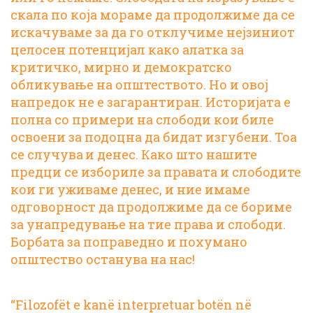
скала по која мораме да продолжиме да се
искачуваме за да го отклучиме нејзиниот
целосен потенцијал како алатка за
критичко, мирно и демократско
обликување на општеството. Но и овој
напредок не е загарантиран. Историјата е
полна со примери на слободи кои биле
освоени за подоцна да бидат изгубени.
Тоа
се случува
и денес
. Како што нашите
предци се избориле за правата и слободите
кои ги уживаме денес, и ние имаме
одговорност да продолжиме да се бориме
за унапредување на тие права и слободи.
Борбата за поправедно и похумано
општество останува на нас!
“Filozofët e kanë interpretuar botën në