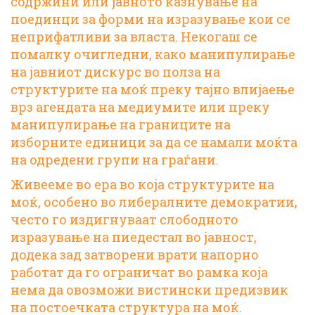
содржини
или
јавното казнување на
поединци
за форми на изразување кои се
неприфатливи за власта. Некогаш се
помалку очигледни, како манипулирање
на јавниот дискурс во полза на
структурите на моќ преку тајно
влијаење
врз агендата на медиумите
или преку
манипулирање на границите на
изборните единици
за да се намали моќта
на одредени групи на граѓани.
Живееме во ера во која структурите на
моќ, особено во либералните демократии,
често го издигнуваат слободното
изразување на пиедестал во јавност,
додека зад затворени врати напорно
работат да го ограничат во рамка која
нема да овозможи вистински предизвик
на постоечката структура на моќ.