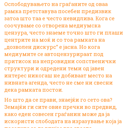
Ослободувањето на граѓаните од оваа
рамка претставува посебен предизвик
затоа што таа е често невидлива. Кога се
соочуваме со отворена медиумска
цензура, често знаеме точно што ги плаши
центрите на моќ и со тоа рамката на
„дозволен дискурс“ е јасна. Но кога
медиумите се автоцензурираат под
притисок на непровидни сопственички
структури и одредени теми од јавен
интерес никогаш не добиваат место на
нивната агенда, често не сме ни свесни
дека рамката постои.
Но што да се прави, знаејќи го сето ова?
Земајќи ги сите овие пречки во предвид,
како еден совесен граѓанин може да ја
искористи слободата на изразување која ја