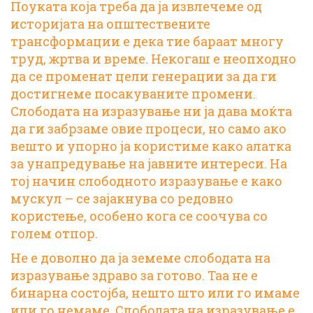
Поуката која треба да ја извлечеме од
историјата на општествените
трансформации е дека тие бараат многу
труд, жртва и време. Некогаш е неопходно
да се променат цели генерации за да ги
достигнеме посакуваните промени.
Слободата на изразување ни ја дава моќта
да ги забрзаме овие процеси, но само ако
вешто и упорно ја користиме како алатка
за унапредување на јавните интереси. На
тој начин слободното изразување е како
мускул – се зајакнува со редовно
користење, особено кога се соочува со
голем отпор.
Не е доволно да ја земеме слободата на
изразување здраво за готово. Таа не е
бинарна состојба, нешто што или го имаме
или го немаме. Слободата на изразување е