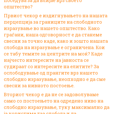
поседува за да влијае врз своето
општество?
Првиот чекор е издигнувањето на нашата
перцепција за границите на слободното
изразување во нашето општество. Како
граѓани, наша одговорност е да станеме
свесни за точно каде, како и зошто нашата
слобода на изразување е ограничена. Кои
се табу темите за центрите на моќ? Каде
најчесто интересите на јавноста се
судираат со интересите на елитите? За
ослободување од прангите врз нашето
слободно изразување, неопходно е да сме
свесни за нивното постоење.
Вториот чекор е да не се задоволуваме
само со постоењето на одредено ниво на
слободно изразување, туку максимално да
ја користиме таа слобода и да