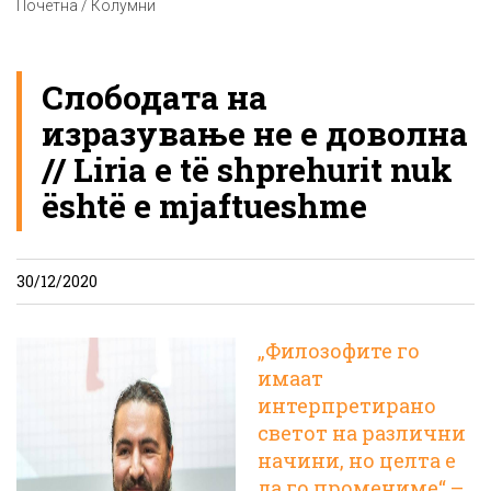
Почетна / Колумни
Слободата на
изразување не е доволна
// Liria e të shprehurit nuk
është e mjaftueshme
30/12/2020
„Филозофите го
имаат
интерпретирано
светот на различни
начини, но целта е
да го промениме“ –