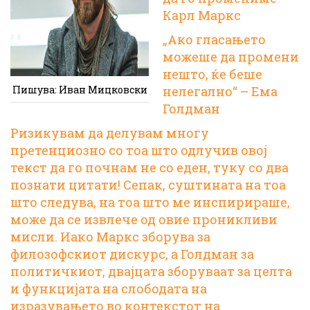
Карл Маркс
„Ако гласањето
можеше да промени
нешто, ќе беше
Пишува: Иван Мицковски
нелегално“ – Ема
Голдман
Ризикувам да делувам многу
претенциозно со тоа што одлучив овој
текст да го почнам не со еден, туку со два
познати цитати! Сепак, суштината на тоа
што следува, на тоа што ме инспирираше,
може да се извлече од овие проникливи
мисли. Иако Маркс зборува за
филозофскиот дискурс, а Голдман за
политичкиот, двајцата зборуваат за целта
и функцијата на слободата на
изразувањето во контекстот на