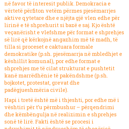
në favor të interesit publik. Demokracia e
vërtetë përfiton vetëm përmes pjesëmarrjes
aktive qytetare dhe e njëjta gjë vlen edhe për
lirinë e të shprehurit si bazë e saj. Kjo është
veçanërisht e vlefshme për format e shprehjes
së lirë që kërkojnë angazhim më të madh, të
tilla si proceset e caktuara formale
demokratike (p.sh. pjesëmarrja në mbledhjet e
këshillit komunal), por edhe format e
shprehjes me të cilat strukturat e pushtetit
kanë marrëdhënie të pakëndshme (p.sh.
bojkotet, protestat, grevat dhe
padëgjueshmëria civile).
Hapi i tretë është më i thjeshti, por edhe më i
vështiri për t’u përmbushur – përqendrimi
dhe këmbëngulja në realizimin e shprehjes
sonë të lirë. Fakti është se procesi i
ndryshimit të qëndrueshëm të shoqërisë