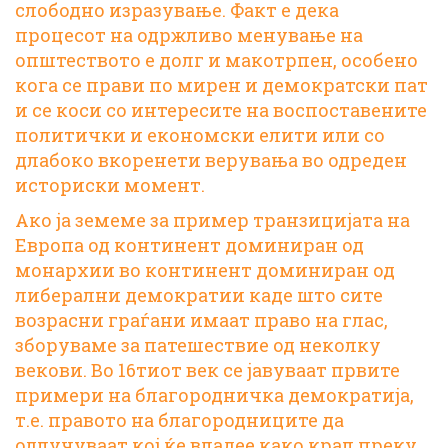
слободно изразување. Факт е дека
процесот на одржливо менување на
општеството е долг и макотрпен, особено
кога се прави по мирен и демократски пат
и се коси со интересите на воспоставените
политички и економски елити или со
длабоко вкоренети верувања во одреден
историски момент.
Ако ја земеме за пример транзицијата на
Европа од континент доминиран од
монархии во континент доминиран од
либерални демократии каде што сите
возрасни граѓани имаат право на глас,
зборуваме за патешествие од неколку
векови. Во 16тиот век се јавуваат
првите
примери
на благородничка демократија,
т.е. правото на благородниците да
одлучуваат кој ќе владее како крал преку