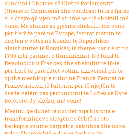
sundimi i Dhomës së Ulët të Parlamentit
(House of Commons) dhe vendoset liria e fjalës
si e drejtë që vjen më shumë se një shekull më
vonë. Më shumë se gjysmë shekulli më vonë,
për herë të parë në Evropë, femrat marrin të
drejtën e votës në kuadër të
Republikës
afatshkurtër të Korsikës
, të themeluar në vitin
1755 mbi parimet e Iluminizmit. Në fund të
Revolucionit Francez dhe shekullit të 18-të,
për herë të parë futet votimi universal për të
gjithë meshkujt e rritur në Francë. Femrat në
Francë arritën të luftonin për të njëjtën të
drejtë vetëm pas përfundimit të Luftës së Dytë
Botërore, dy shekuj më vonë!
Mësimi që duhet të nxirret nga historia e
transformimeve shoqërore është se ato
kërkojnë shumë përpjekje, sakrifica dhe kohë.
Ndonjëherë është e domosdoshme të