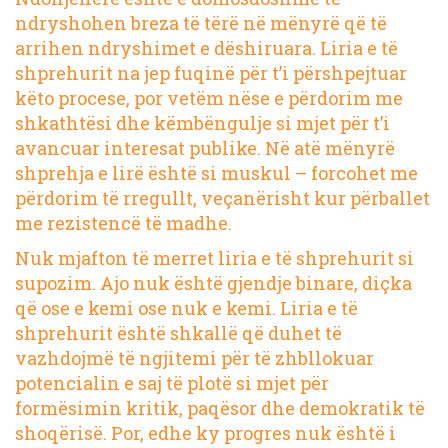
ndryshohen breza të tërë në mënyrë që të
arrihen ndryshimet e dëshiruara. Liria e të
shprehurit na jep fuqinë për t’i përshpejtuar
këto procese, por vetëm nëse e përdorim me
shkathtësi dhe këmbëngulje si mjet për t’i
avancuar interesat publike. Në atë mënyrë
shprehja e lirë është si muskul – forcohet me
përdorim të rregullt, veçanërisht kur përballet
me rezistencë të madhe.
Nuk mjafton të merret liria e të shprehurit si
supozim. Ajo nuk është gjendje binare, diçka
që ose e kemi ose nuk e kemi. Liria e të
shprehurit është shkallë që duhet të
vazhdojmë të ngjitemi për të zhbllokuar
potencialin e saj të plotë si mjet për
formësimin kritik, paqësor dhe demokratik të
shoqërisë. Por, edhe ky progres nuk është i