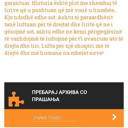
garantuar. Historia është plot me shembuj të
lirive që u pushtuan që më vonë u humbën.
Kjo ndodhë edhe sot
. Ashtu si paraardhësit
tanë luftuan për të drejtat dhe liritë që ne i
gëzojmë sot, ashtu edhe ne kemi përgjegjësinë
të vazhdojmë të luftojmë për t’i avancuar ato të
drejta dhe liri. Lufta për një shoqëri më të
drejtë dhe më humane na mbetet neve!
ПРЕБАРАЈ АРХИВА СО
ПРАШАЊА