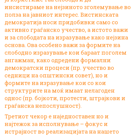
инсистираме на нејзиното зголемување во
полза на јавниот интерес. Вистинската
демократија носи придобивки само со
активно граѓанско учество, а истото важи
и за слободата на изразување како нејзина
основа. Ова особено важи за формите на
слободно изразување кои бараат поголем
ангажман, како одредени формални
демократски процеси (пр. учество во
седници на општински совет), но и
формите на изразување кои со кои
структурите на моќ имаат нелагоден
однос (пр. бојкоти, протести, штрајкови и
граѓанска непослушност).
Третиот чекор е наједноставен но и
најтежок за исполнување – фокус и
истрајност во реализацијата на нашето