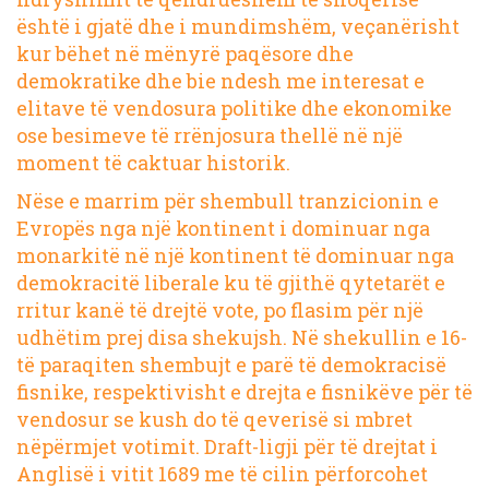
është i gjatë dhe i mundimshëm, veçanërisht
kur bëhet në mënyrë paqësore dhe
demokratike dhe bie ndesh me interesat e
elitave të vendosura politike dhe ekonomike
ose besimeve të rrënjosura thellë në një
moment të caktuar historik.
Nëse e marrim për shembull tranzicionin e
Evropës nga një kontinent i dominuar nga
monarkitë në një kontinent të dominuar nga
demokracitë liberale ku të gjithë qytetarët e
rritur kanë të drejtë vote, po flasim për një
udhëtim prej disa shekujsh. Në shekullin e 16-
të paraqiten
shembujt e parë
të demokracisë
fisnike, respektivisht e drejta e fisnikëve për të
vendosur se kush do të qeverisë si mbret
nëpërmjet votimit.
Draft-ligji për të drejtat i
Anglisë i vitit 1689
me të cilin përforcohet