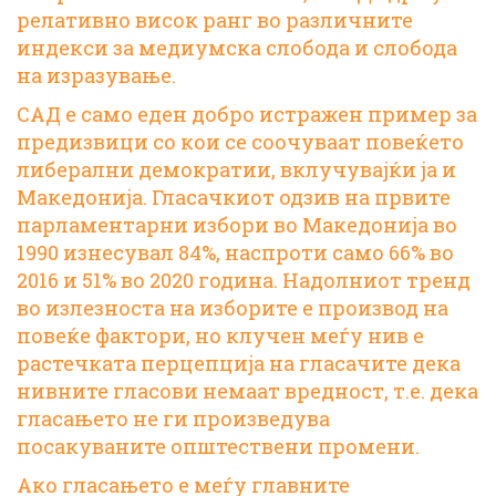
релативно висок ранг во различните
индекси за медиумска слобода и слобода
на изразување.
САД е само еден добро истражен пример за
предизвици со кои се соочуваат повеќето
либерални демократии, вклучувајќи ја и
Македонија.
Гласачкиот одзив
на првите
парламентарни избори во Македонија во
1990 изнесувал 84%, наспроти само 66% во
2016 и 51% во 2020 година. Надолниот тренд
во излезноста на изборите е производ на
повеќе фактори, но клучен меѓу нив е
растечката перцепција на гласачите дека
нивните гласови немаат вредност, т.е. дека
гласањето не ги произведува
посакуваните општествени промени.
Ако гласањето е меѓу главните