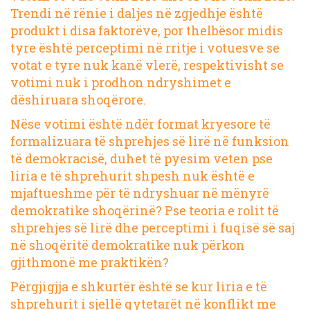
Trendi në rënie i daljes në zgjedhje është
produkt i disa faktorëve, por thelbësor midis
tyre është perceptimi në rritje i votuesve se
votat e tyre nuk kanë vlerë, respektivisht se
votimi nuk i prodhon ndryshimet e
dëshiruara shoqërore.
Nëse votimi është ndër format kryesore të
formalizuara të shprehjes së lirë në funksion
të demokracisë, duhet të pyesim veten pse
liria e të shprehurit shpesh nuk është e
mjaftueshme për të ndryshuar në mënyrë
demokratike shoqërinë? Pse teoria e rolit të
shprehjes së lirë dhe perceptimi i fuqisë së saj
në shoqëritë demokratike nuk përkon
gjithmonë me praktikën?
Përgjigjja e shkurtër është se kur liria e të
shprehurit i sjellë qytetarët në konflikt me