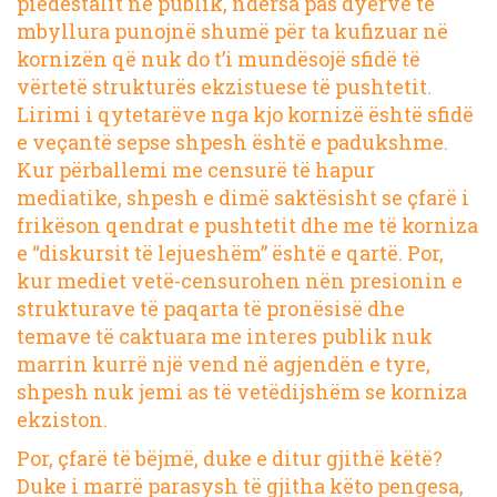
piedestalit në publik, ndërsa pas dyerve të
mbyllura punojnë shumë për ta kufizuar në
kornizën që nuk do t’i mundësojë sfidë të
vërtetë strukturës ekzistuese të pushtetit.
Lirimi i qytetarëve nga kjo kornizë është sfidë
e veçantë sepse shpesh është e padukshme.
Kur përballemi me censurë të hapur
mediatike, shpesh e dimë saktësisht se çfarë i
frikëson qendrat e pushtetit dhe me të korniza
e “diskursit të lejueshëm” është e qartë. Por,
kur mediet vetë-censurohen nën presionin e
strukturave të paqarta të pronësisë dhe
temave të caktuara me interes publik nuk
marrin kurrë një vend në agjendën e tyre,
shpesh nuk jemi as të vetëdijshëm se korniza
ekziston.
Por, çfarë të bëjmë, duke e ditur gjithë këtë?
Duke i marrë parasysh të gjitha këto pengesa,