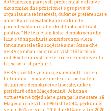
do të merren parasysh preferencat e elitave
ekonomike dhe pozicionet e grupeve të
organizuara të interesit, duket se preferencat e
amerikanit mesatar kanë ndikim të
parëndësishëm statistikisht mbi politikat
publike.” Në të njëjtën kohë, demokracia dhe
liria e të shprehurit konsiderohen vlera
fondamentale të shoqërisë amerikane dhe
SHBA-ja mban rang relativisht të lartë në
indekset e ndryshme të lirisë së medieve dhe
lirisë së të shprehurit.
SHBA-ja është vetëm një shembull i mirë i
hulumtuar i sfidave me të cilat përballen
shumica e demokracive liberale, duke e
përfshirë edhe Maqedoninë.
Jehona e
votuesve
në zgjedhjet e para parlamentare në
Maqedoni në vitin 1990 ishte 84%, përkundër
vetëm 66% në vitin 2016 dhe 51% në vitin 2020.