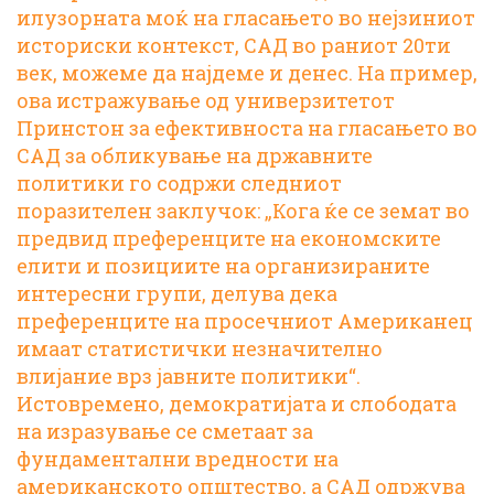
илузорната моќ на гласањето во нејзиниот
историски контекст, САД во раниот 20ти
век, можеме да најдеме и денес. На пример,
ова истражување
од универзитетот
Принстон за ефективноста на гласањето во
САД за обликување на државните
политики го содржи следниот
поразителен заклучок: „Кога ќе се земат во
предвид преференците на економските
елити и позициите на организираните
интересни групи, делува дека
преференците на просечниот Американец
имаат статистички незначително
влијание врз јавните политики“.
Истовремено, демократијата и слободата
на изразување се сметаат за
фундаментални вредности на
американското општество, а САД одржува