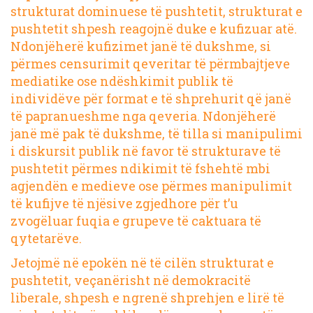
strukturat dominuese të pushtetit, strukturat e
pushtetit shpesh reagojnë duke e kufizuar atë.
Ndonjëherë kufizimet janë të dukshme, si
përmes
censurimit qeveritar të përmbajtjeve
mediatike
ose
ndëshkimit publik të
individëve
për format e të shprehurit që janë
të papranueshme nga qeveria. Ndonjëherë
janë më pak të dukshme, të tilla si manipulimi
i diskursit publik në favor të strukturave të
pushtetit përmes
ndikimit të fshehtë mbi
agjendën e medieve
ose përmes
manipulimit
të kufijve të njësive zgjedhore
për t’u
zvogëluar fuqia e grupeve të caktuara të
qytetarëve.
Jetojmë në epokën në të cilën strukturat e
pushtetit, veçanërisht në demokracitë
liberale, shpesh e ngrenë shprehjen e lirë të