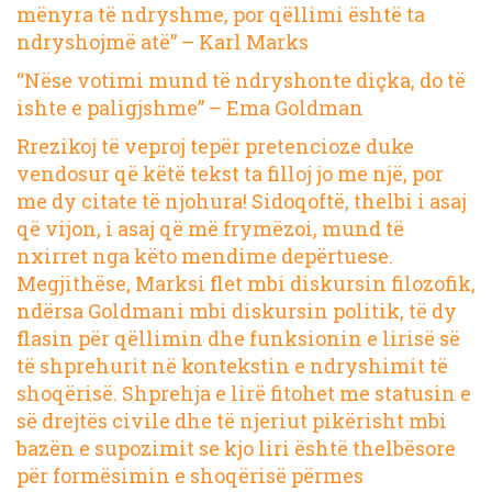
mënyra të ndryshme, por qëllimi është ta
ndryshojmë atë” – Karl Marks
“Nëse votimi mund të ndryshonte diçka, do të
ishte e paligjshme” – Ema Goldman
Rrezikoj të veproj tepër pretencioze duke
vendosur që këtë tekst ta filloj jo me një, por
me dy citate të njohura! Sidoqoftë, thelbi i asaj
që vijon, i asaj që më frymëzoi, mund të
nxirret nga këto mendime depërtuese.
Megjithëse, Marksi flet mbi diskursin filozofik,
ndërsa Goldmani mbi diskursin politik, të dy
flasin për qëllimin dhe funksionin e lirisë së
të shprehurit në kontekstin e ndryshimit të
shoqërisë. Shprehja e lirë fitohet me statusin e
së drejtës civile dhe të njeriut pikërisht mbi
bazën e supozimit se kjo liri është thelbësore
për formësimin e shoqërisë përmes