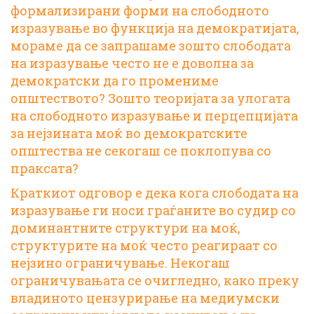
формализирани форми на слободното
изразување во функција на демократијата,
мораме да се запрашаме зошто слободата
на изразување често не е доволна за
демократски да го промениме
општеството? Зошто теоријата за улогата
на слободното изразување и перцепцијата
за нејзината моќ во демократските
општества не секогаш се поклопува со
праксата?
Краткиот одговор е дека кога слободата на
изразување ги носи граѓаните во судир со
доминантните структури на моќ,
структурите на моќ често реагираат со
нејзино ограничување. Некогаш
ограничувањата се очигледно, како преку
владиното цензурирање на медиумски