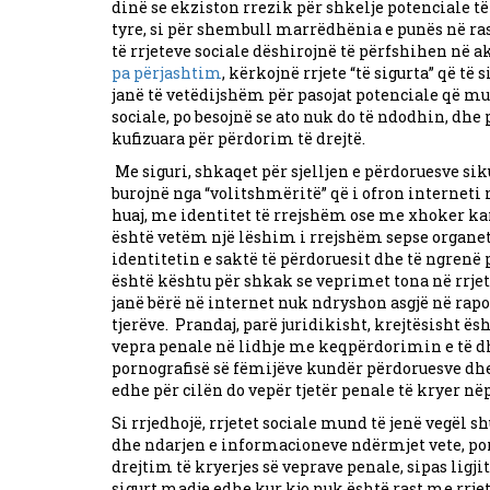
dinë se ekziston rrezik për shkelje potenciale të 
tyre, si për shembull marrëdhënia e punës në rast
të rrjeteve sociale dëshirojnë të përfshihen në akt
pa përjashtim
, kërkojnë rrjete “të sigurta” që të
janë të vetëdijshëm për pasojat potenciale që mu
sociale, po besojnë se ato nuk do të ndodhin, d
kufizuara për përdorim të drejtë.
Me siguri, shkaqet për sjelljen e përdoruesve siku
burojnë nga “volitshmëritë” që i ofron interneti
huaj, me identitet të rrejshëm ose me xhoker kar
është vetëm një lëshim i rrejshëm sepse organe
identitetin e saktë të përdoruesit dhe të ngrenë
është kështu për shkak se veprimet tona në rrjete
janë bërë në internet nuk ndryshon asgjë në rapo
tjerëve. Prandaj, parë juridikisht, krejtësisht 
vepra penale në lidhje me keqpërdorimin e të 
pornografisë së fëmijëve kundër përdoruesve dhe 
edhe për cilën do vepër tjetër penale të kryer në
Si rrjedhojë, rrjetet sociale mund të jenë veg
dhe ndarjen e informacioneve ndërmjet vete, po
drejtim të kryerjes së veprave penale, sipas ligj
sigurt madje edhe kur kjo nuk është rast me rrjet