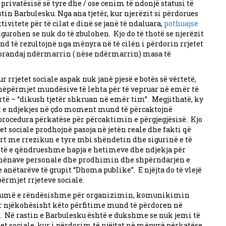
privatësisë së tyre dhe / ose cenim të ndonjë statusi të
in Barbulesku. Nga ana tjetër, kur njerëzit si përdorues
ivitete për të cilat e dinë se janë të ndaluara,
pothuajse
 sigurohen se nuk do të zbulohen. Kjo do të thotë se njerëzit
nd të rezultojnë nga mënyra në të cilën i përdorin rrjetet
he prandaj ndërmarrin ( nëse ndërmarrin) masa të
r rrjetet sociale aspak nuk janë pjesë e botës së vërtetë,
 nëpërmjet mundësive të lehta për të vepruar në emër të
të – “dikush tjetër shkruan në emër tim”. Megjithatë, ky
t e ndjekjes në çdo moment mund të përcaktojnë
 procedura përkatëse për përcaktimin e përgjegjësisë. Kjo
t sociale prodhojnë pasoja në jetën reale dhe fakti që
rt me rrezikun e tyre mbi shëndetin dhe sigurinë e të
është e qëndrueshme hapja e hetimeve dhe ndjekja për
dhënave personale dhe prodhimin dhe shpërndarjen e
anëtarëve të grupit “Dhoma publike”. E njëjta do të vlejë
përmjet rrjeteve sociale.
ël shumë e rëndësishme për organizimin, komunikimin
r njëkohësisht këto përfitime mund të përdoren në
it. Në rastin e Barbulesku është e dukshme se nuk jemi të
et sociale, kur i përdorim të njëjtat në mënyrë përkatëse