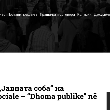
нас
Постави прашање
Прашања и одговори
Колумни
Документ
Јавната соба“ на
ociale – “Dhoma publike” në