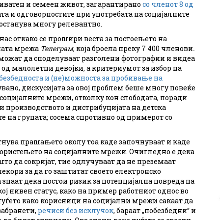
риватен и семеен живот, загарантирано
со членот 8 од
ата и одговорностите при употребата на социјалните
останува многу релевантно.
нас откако се прошири веста за постоењето на
лната мрежа
Телеграм
, која броела преку 7 400 членови
.
можат да споделуваат разголени фотографии и видеа
и од малолетни девојки, а критериумот за избор на
безбедноста и (не)можноста за пробивање на
кувано, дискусијата за овој проблем беше многу повеќе
 социјалните мрежи, отколку кон слободата, поради
и производството и дистрибуцијата на детска
е на групата; сосема спротивно од примерот со
тнува прашањето околу тоа каде започнуваат и каде
користењето на социјалните мрежи. Очигледно е дека
што да сокријат, тие одлучуваат да не преземаат
 чекори за да го заштитат своето електронско
 знаат дека постои ризик за потенцијална повреда на
ј нивен статус, како на пример работниот однос во
а луѓето како корисници на социјални мрежи сакаат да
 забранети,
речиси без исклучок
, бараат „побезбедни“ и