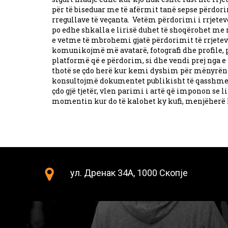
për të biseduar me të afërmit tanë sepse përdo
rregullave të veçanta. Vetëm përdorimi i rrjetev
po edhe shkalla e lirisë duhet të shoqërohet me n
e vetme të mbrohemi gjatë përdorimit të rrjete
komunikojmë më avatarë, fotografi dhe profile, p
platformë që e përdorim, si dhe vendi prej nga e 
thotë se çdo herë kur kemi dyshim për mënyrën e 
konsultojmë dokumentet publikisht të qasshme q
çdo gjë tjetër, vlen parimi i artë që imponon se lir
momentin kur do të kalohet ky kufi, menjëherë h
ул. Дренак 34А, 1000 Скопје