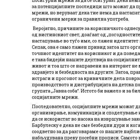
посигурни мрежи за да се осигураат дека нема
за потенцијалните последици што можат да пр
мрежи, но веруваат дека тие нема да настапат
ограничени мерки за правилна употреба.
Веројатно, причините за корисничкото однесу
од вистинскиот свет, доаѓаат од „погодностит
настапување во туѓо име, со лажен идентитет 
Сепак, ова е само лажен привид затоа што орг
точниот идентитет на корисникот и да поведа
е така бидејќи нашите дејствија на социјалн
живот и тоа што се направени на интернет не
здравјето и безбедноста на другите. Затоа, пр
истраги и прогонот за кривичните дела поврз
производството и дистрибуцијата на детска п
групата „Јавна соба“. Истото би важело и за 
социјалните мрежи.
Последователно, социјалните мрежи можат да
организирање, комуникација и споделување 
да се искористат во насока на извршување зак
Барбулеску е дека не сме безбедни дури и ког
соодветно за да разговараме со нашите најбли
набљудувана преку посебни прописи. Самото 