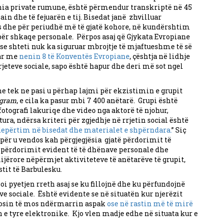
a private rumune, është përmendur transkriptë në 45
ain dhe të fejuarën e tij. Bisedat janë zhvilluar
s dhe për periudhë më të gjatë kohore, në kundërshtim
ër shkaqe personale. Përpos asaj që Gjykata Evropiane
e shteti nuk ka siguruar mbrojtje të mjaftueshme të së
uar me
nenin 8 të Konventës Evropiane
, çështja në lidhje
rjeteve sociale, sapo është hapur dhe deri më sot ngel
e tek ne pasi u përhap lajmi për ekzistimin e grupit
legram
, e cila ka pasur mbi 7 400 anëtarë. Grupi është
tografi lakuriqe dhe video nga aktorë të njohur,
ura, ndërsa kriteri për zgjedhje në rrjetin social është
depërtim në bisedat dhe materialet e shpërndara.
” Siç
për u vendos kah përgjegjësia gjatë përdorimit të
keqpërdorimit evident të të dhënave personale dhe
ërore nëpërmjet aktiviteteve të anëtarëve të grupit,
tit të Barbulesku.
 pyetjen rreth asaj se ku fillojnë dhe ku përfundojnë
eve sociale. Është evidente se në situatën kur njerëzit
dosin të mos ndërmarrin aspak
ose në rastin më të mirë
n e tyre elektronike. Kjo vlen madje edhe në situata kur e