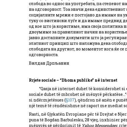
слобода во однос на употребата, па степенот н
на одговорност. Тоа значи дека единствениот
социјалните мрежи е постојано да имаме на у
туку со вистински луѓе и да имаме предвид де
од кое што ја користиме, има своја политика н
двоумиме за правилниот начин на користење
јавно достапните документи што ја регулираат 
златниот принцип што наложува дека слобода
слободата на другиот, во моментот кога ќе се
одговорноста.
Вилдан Дрпљанин
Rrjete sociale – “Dhoma publike” në internet
“Qasja në internet duhet të konsiderohet si e 
sociale duhet të mbrohet në mënyrë përkatëse…“
si ndërmjetësues (
§107
), qëndron në anën e punët
një temë të rëndësishme në raport me mediat soci
Rasti, në Gjykatën Evropiane për të Drejtat e Nje
puna të Bogdan Barbulesku, 28 vjeç, inxhinier për 
mënyrës së përdorimit të
Yahoo Messendger
, rr