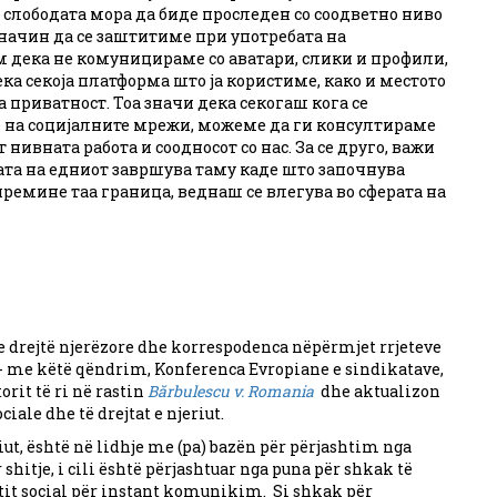
а слободата мора да биде проследен со соодветно ниво
 начин да се заштитиме при употребата на
м дека не комуницираме со аватари, слики и профили,
ка секоја платформа што ја користиме, како и местото
а приватност. Тоа значи дека секогаш кога се
 на социјалните мрежи, можеме да ги консултираме
нивната работа и соодносот со нас. За се друго, важи
та на едниот завршува таму каде што започнува
 премине таа граница, веднаш се влегува во сферата на
drejtë njerëzore dhe korrespodenca nëpërmjet rrjeteve
- me këtë qëndrim, Konferenca Evropiane e sindikatave,
orit të ri në rastin
Bărbulescu v. Romania
dhe aktualizon
ale dhe të drejtat e njeriut.
riut, është në lidhje me (pa) bazën për përjashtim nga
shitje, i cili është përjashtuar nga puna për shkak të
jetit social për instant komunikim. Si shkak për