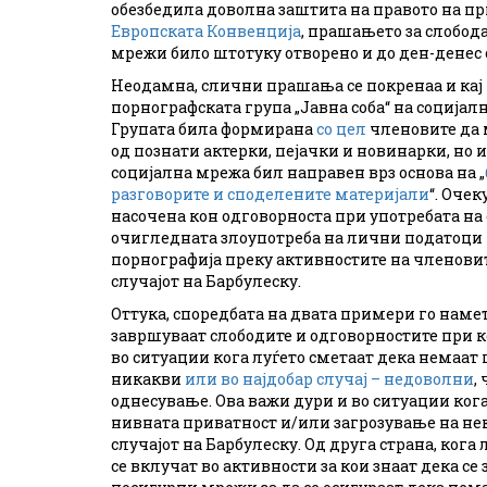
обезбедила доволна заштита на правото на п
Европската Конвенција
, прашањето за слобод
мрежи било штотуку отворено и до ден-денес 
Неодамна, слични прашања се покренаа и кај 
порнографската група „Јавна соба“ на соција
Групата била формирана
со цел
членовите да 
од познати актерки, пејачки и новинарки, но 
социјална мрежа бил направен врз основа на „
разговорите и споделените материјали
“. Оче
насочена кон одговорноста при употребата на
очигледната злоупотреба на лични податоци 
порнографија преку активностите на членовит
случајот на Барбулеску.
Оттука, споредбата на двата примери го наме
завршуваат слободите и одговорностите при 
во ситуации кога луѓето сметаат дека немаат 
никакви
или во најдобар случај – недоволни
,
однесување. Ова важи дури и во ситуации кога
нивната приватност и/или загрозување на неко
случајот на Барбулеску. Од друга страна, ког
се вклучат во активности за кои знаат дека се