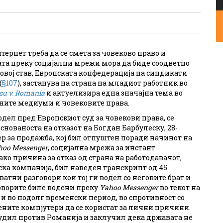
тернет треба да се смета за човеково право и
та преку социјални мрежи мора да биде соодветно
 овој став, Европската конфедерација на синдикати
(
§107
), застанува на страна на младиот работник во
cu v. Romania
и актуелизира една значајна тема во
лните медиуми и човековите права.
 водел пред Европскиот суд за човекови права, се
основаноста на отказот на Богдан Барбулеску, 28-
 за продажба, кој бил отпуштен поради начинот на
hoo Messenger
, социјална мрежа за инстант
ко причина за отказ од страна на работодавачот,
ка компанија, бил наведен транскрипт од 45
атни разговори кои тој ги водел со неговите брат и
оворите биле водени преку
Yahoo
М
essenger
во текот на
 и во подолг временски период, во спротивност со
ените компјутери да се користат за лични причини.
судил против Романија и заклучил дека државата не