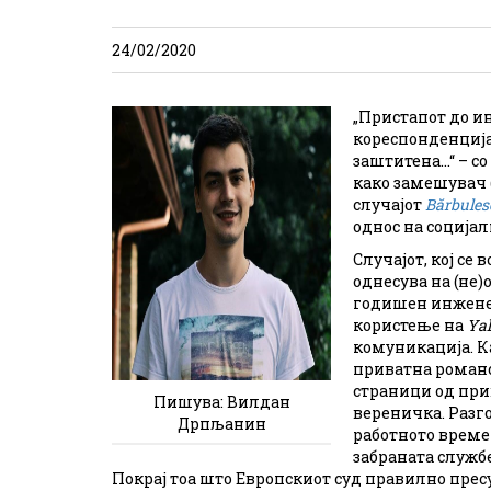
24/02/2020
„Пристапот до ин
кореспонденција
заштитена…“ – со
како замешувач 
случајот
Bărbules
однос на соција
Случајот, кој се
однесува на (не)
годишен инженер
користење на
Ya
комуникација. Ка
приватна романс
страници од прив
Пишува: Вилдан
вереничка. Разг
Дрпљанин
работното време
забраната служб
Покрај тоа што Европскиот суд правилно пре