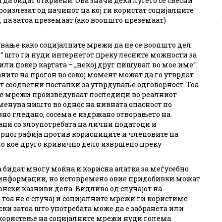
 да бидат откриени. Ова значи дека луѓето се свесни
оизлезат од начинот на кој ги користат социјалните
, па затоа преземаат (ако воопшто преземаат)
вање како социјалните мрежи да не се воопшто дел
е“ што ги нуди интернетот преку лесните можности за
или џокер картата – „некој друг пишувал во мое име“.
аните на прогон во секој момент можат да го утврдат
т соодветни постапки за утврдување одговорност. Тоа
ите мрежи произведуваат последици во реалниот
 менува ништо во однос на нивната опасност по
авно гледано, сосема е издржано отворањето на
ани со злоупотребата на лични податоци и
орнографија против корисниците и членовите на
било кое друго кривично дело извршено преку
 бидат многу моќна и корисна алатка за меѓусебно
информации, но истовремено овие придобивки можат
онски казниви дела. Видливо од случајот на
а тоа не е случај и социјалните мрежи ги користиме
ски затоа што употребата може да е забранета или
користење на социјалните мрежи нуди голема