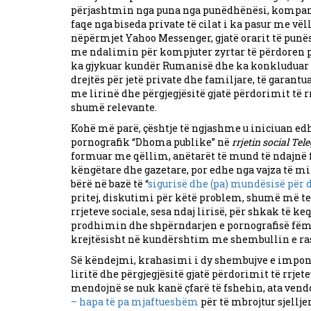
përjashtmin nga puna nga punëdhënësi, kompani
faqe nga biseda private të cilat i ka pasur me vëll
nëpërmjet Yahoo Messenger, gjatë orarit të punë
me ndalimin për kompjuter zyrtar të përdoren p
ka gjykuar kundër Rumanisë dhe ka konkluduar s
drejtës për jetë private dhe familjare, të garant
me lirinë dhe përgjegjësitë gjatë përdorimit të r
shumë relevante.
Kohë më parë, çështje të ngjashme u iniciuan edh
pornografik “Dhoma publike” në
rrjetin social Te
formuar me qëllim, anëtarët të mund të ndajnë fo
këngëtare dhe gazetare, por edhe nga vajza të mit
bërë në bazë të “
sigurisë dhe (pa) mundësisë për 
pritej, diskutimi për këtë problem, shumë më te
rrjeteve sociale, sesa ndaj lirisë, për shkak të 
prodhimin dhe shpërndarjen e pornografisë fëmij
krejtësisht në kundërshtim me shembullin e ras
Së këndejmi, krahasimi i dy shembujve e imponoi
liritë dhe përgjegjësitë gjatë përdorimit të rrjet
mendojnë se nuk kanë çfarë të fshehin, ata ven
– hapa të pa mjaftueshëm
për të mbrojtur sjellje