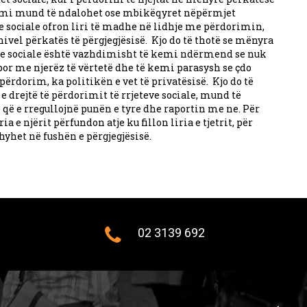
rimi mund të ndalohet ose mbikëqyret nëpërmjet
e sociale ofron liri të madhe në lidhje me përdorimin,
ivel përkatës të përgjegjësisë. Kjo do të thotë se mënyra
ve sociale është vazhdimisht të kemi ndërmend se nuk
or me njerëz të vërtetë dhe të kemi parasysh se çdo
përdorim, ka politikën e vet të privatësisë. Kjo do të
drejtë të përdorimit të rrjeteve sociale, mund të
ë e rregullojnë punën e tyre dhe raportin me ne. Për
ia e njërit përfundon atje ku fillon liria e tjetrit, për
yhet në fushën e përgjegjësisë.
02 3139 692