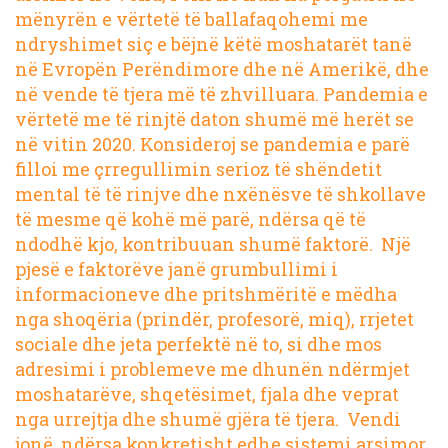
mënyrën e vërtetë të ballafaqohemi me
ndryshimet siç e bëjnë këtë moshatarët tanë
në Evropën Perëndimore dhe në Amerikë, dhe
në vende të tjera më të zhvilluara. Pandemia e
vërtetë me të rinjtë daton shumë më herët se
në vitin 2020. Konsideroj se pandemia e parë
filloi me çrregullimin serioz të shëndetit
mental të të rinjve dhe nxënësve të shkollave
të mesme që kohë më parë, ndërsa që të
ndodhë kjo, kontribuuan shumë faktorë. Një
pjesë e faktorëve janë grumbullimi i
informacioneve dhe pritshmëritë e mëdha
nga shoqëria (prindër, profesorë, miq), rrjetet
sociale dhe jeta perfektë në to, si dhe mos
adresimi i problemeve me dhunën ndërmjet
moshatarëve, shqetësimet, fjala dhe veprat
nga urrejtja dhe shumë gjëra të tjera. Vendi
jonë, ndërsa konkretisht edhe sistemi arsimor