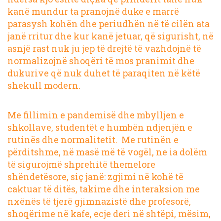
kanë mundur ta pranojnë duke e marrë
parasysh kohën dhe periudhën në të cilën ata
janë rritur dhe kur kanë jetuar, që sigurisht, në
asnjë rast nuk ju jep të drejtë të vazhdojnë të
normalizojnë shoqëri të mos pranimit dhe
dukurive që nuk duhet të paraqiten në këtë
shekull modern.
Me fillimin e pandemisë dhe mbylljen e
shkollave, studentët e humbën ndjenjën e
rutinës dhe normalitetit. Me rutinën e
përditshme, në masë më të vogël, ne ia dolëm
të sigurojmë shprehitë themelore
shëndetësore, siç janë: zgjimi në kohë të
caktuar të ditës, takime dhe interaksion me
nxënës të tjerë gjimnazistë dhe profesorë,
shoqërime në kafe, ecje deri në shtëpi, mësim,