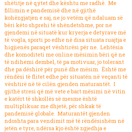
shëtitje në qytet dhe kështu me radhë. Me
fillimin e pandemisë dhe në gjithë
kohëzgjatjen e saj, ne jo vetëm që ndaluam së
bëri këto shprehi të shëndetshme, por ne
gjendemi në situatë kur kryerja e detyrave më
të vogla, sporti po edhe në disa situata ruajtja e
higjienës paraqet vështirësi për ne. Lehtësia
dhe komoditeti me online mësimin bëri që ne
të ndihemi dembel, të pa motivuar, jo tolerant
dhe pa dëshirë për punë dhe mësim. Është me
rëndësi të flitet edhe për situatën në veçanti të
vështirë në të cilën gjenden maturantët. I
gjithë stresi që më vete e bart mësimi në vitin
e katërt të shkollës së mesme është
multiplikuar me dhjetë, për shkak të
pandemisë globale. Maturantët gjenden
ndoshta para vendimit më të rëndësishëm në
jetën e tyre, ndërsa kjo është zgjedhja e