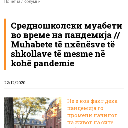
Почетна / Колумни
Средношколски муабети
во време на пандемија //
Muhabete të nxënësve të
shkollave të mesme në
kohë pandemie
22/12/2020
Не е нов факт дека
пандемија го
промени начинот
на живот на сите