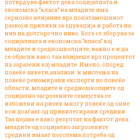
потврдува фактот дека социјалната и
економска ‘’класа’’ на младите има
сериозно влијание врз понатамошниот
развој и прилики за едукација и работа на
нив на долгорочно ниво. Кога се зборува за
социјалната и економска ‘’класа’’ кај
младите и средношколците, важно е и да
се објасни како таа влијаеше врз процентот
на заразени кај младите. Имено, според
повеќе анкети,анализи и мислења на
повеќе реномирани експерти во повеќе
области, младите и средношколците од
социјално загрозените семејства се
изложени на ризик многу повеќе од оние
кои доаѓаат од привилегирани средини.
Таа појава е како резултат на фактот дека
младите од социјално загрозените
средини имаат поголема потреба од