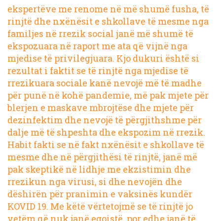
ekspertëve me renome në më shumë fusha, të
rinjtë dhe nxënësit e shkollave të mesme nga
familjes në rrezik social janë më shumë të
ekspozuara në raport me ata që vijnë nga
mjedise të privilegjuara. Kjo dukuri është si
rezultat i faktit se të rinjtë nga mjedise të
rrezikuara sociale kanë nevojë më të madhe
për punë në kohë pandemie, më pak mjete për
blerjen e maskave mbrojtëse dhe mjete për
dezinfektim dhe nevojë të përgjithshme për
dalje më të shpeshta dhe ekspozim në rrezik.
Habit fakti se në fakt nxënësit e shkollave të
mesme dhe në përgjithësi të rinjtë, janë më
pak skeptikë në lidhje me ekzistimin dhe
rrezikun nga virusi, si dhe nevojën dhe
dëshirën për pranimin e vaksinës kundër
KOVID 19. Me këtë vërtetojmë se të rinjtë jo
vetëm që nuk janë egoistë, por edhe janë të