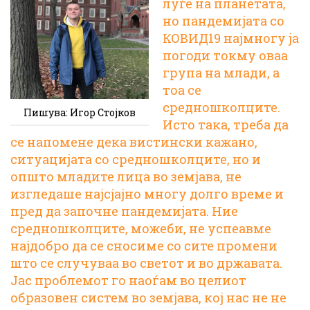
луѓе на планетата,
но пандемијата со
КОВИД19 најмногу ја
погоди токму оваа
група на млади, а
тоа се
средношколците.
Пишува: Игор Стојков
Исто така, треба да
се напомене дека вистински кажано,
ситуацијата со средношколците, но и
општо младите лица во земјава, не
изгледаше најсјајно многу долго време и
пред да започне пандемијата. Ние
средношколците, можеби, не успеавме
најдобро да се сносиме со сите промени
што се случуваа во светот и во државата.
Јас проблемот го наоѓам во целиот
образовен систем во земјава, кој нас не не