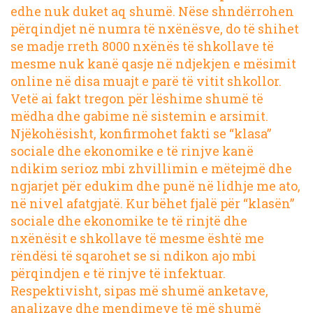
edhe nuk duket aq shumë. Nëse shndërrohen
përqindjet në numra të nxënësve, do të shihet
se madje rreth 8000 nxënës të shkollave të
mesme nuk kanë qasje në ndjekjen e mësimit
online në disa muajt e parë të vitit shkollor.
Vetë ai fakt tregon për lëshime shumë të
mëdha dhe gabime në sistemin e arsimit.
Njëkohësisht, konfirmohet fakti se “klasa”
sociale dhe ekonomike e të rinjve kanë
ndikim serioz mbi zhvillimin e mëtejmë dhe
ngjarjet për edukim dhe punë në lidhje me ato,
në nivel afatgjatë. Kur bëhet fjalë për “klasën”
sociale dhe ekonomike te të rinjtë dhe
nxënësit e shkollave të mesme është me
rëndësi të sqarohet se si ndikon ajo mbi
përqindjen e të rinjve të infektuar.
Respektivisht, sipas më shumë anketave,
analizave dhe mendimeve të më shumë