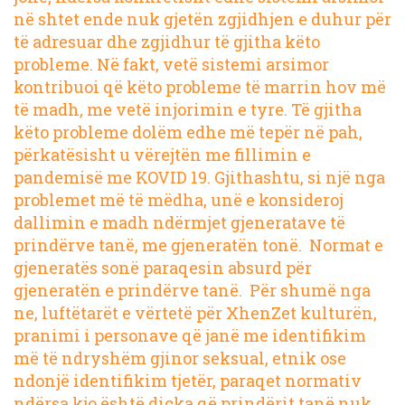
në shtet ende nuk gjetën zgjidhjen e duhur për
të adresuar dhe zgjidhur të gjitha këto
probleme. Në fakt, vetë sistemi arsimor
kontribuoi që këto probleme të marrin hov më
të madh, me vetë injorimin e tyre. Të gjitha
këto probleme dolëm edhe më tepër në pah,
përkatësisht u vërejtën me fillimin e
pandemisë me KOVID 19. Gjithashtu, si një nga
problemet më të mëdha, unë e konsideroj
dallimin e madh ndërmjet gjeneratave të
prindërve tanë, me gjeneratën tonë. Normat e
gjeneratës sonë paraqesin absurd për
gjeneratën e prindërve tanë. Për shumë nga
ne, luftëtarët e vërtetë për XhenZet kulturën,
pranimi i personave që janë me identifikim
më të ndryshëm gjinor seksual, etnik ose
ndonjë identifikim tjetër, paraqet normativ
ndërsa kjo është diçka që prindërit tanë nuk