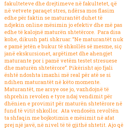
fakulteteve dhe drejtimeve në fakultetet, që
në vetvete paraqet stres, ndërsa mos flasim
edhe për faktin se maturantët duhet të
ndjekin online mësimin jo efektiv dhe më pas
edhe të kalojnë maturën shtetërore. Para disa
kohe, dikush pati shkruar: “Ne maturantët nuk
e pamë jetën e bukur të shkollës së mesme, siç
janë ekskursionet, argëtimet dhe ahengjet
maturante por i pamë vetëm testet stresuese
dhe maturën shtetërore”. Pikërisht ajo fjali
është ndoshta imazhi më real për atë se si
ndihen maturantët në këto momente.
Maturantët, me arsye ose jo, vazhdojnë të
shprehin revolen e tyre ndaj vendimit për
dhënien e provimit për maturën shtetërore në
fund të vitit shkollor. Ata vendosën revoltën
ta shfaqin me bojkotimin e mësimit në afat
prej një javë, në nivel të të gjithë shtetit. Ajo që