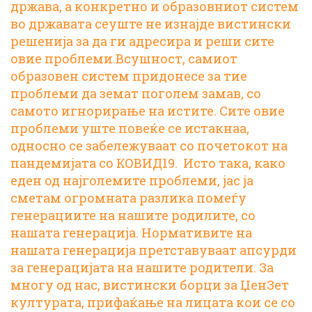
држава, а конкретно и образовниот систем
во државата сеуште не изнајде вистински
решенија за да ги адресира и реши сите
овие проблеми.Всушност, самиот
образовен систем придонесе за тие
проблеми да земат поголем замав, со
самото игнорирање на истите. Сите овие
проблеми уште повеќе се истакнаа,
односно се забележуваат со почетокот на
пандемијата со КОВИД19. Исто така, како
еден од најголемите проблеми, јас ја
сметам огромната разлика помеѓу
генерациите на нашите родилите, со
нашата генерација. Нормативите на
нашата генерација претставуваат апсурди
за генерацијата на нашите родители. За
многу од нас, вистински борци за ЏенЗет
културата, прифаќање на лицата кои се со