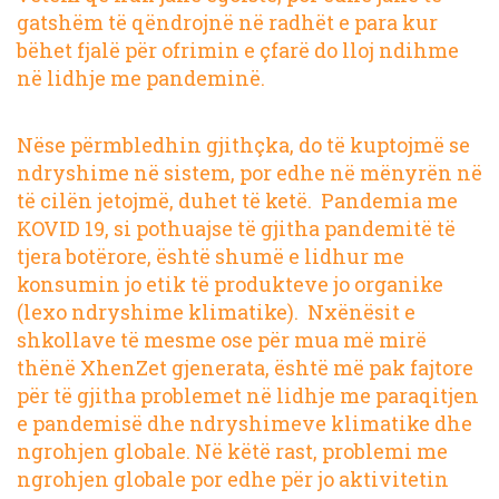
gatshëm të qëndrojnë në radhët e para kur
bëhet fjalë për ofrimin e çfarë do lloj ndihme
në lidhje me pandeminë.
Nëse përmbledhin gjithçka, do të kuptojmë se
ndryshime në sistem, por edhe në mënyrën në
të cilën jetojmë, duhet të ketë. Pandemia me
KOVID 19, si pothuajse të gjitha pandemitë të
tjera botërore, është shumë e lidhur me
konsumin jo etik të produkteve jo organike
(lexo ndryshime klimatike). Nxënësit e
shkollave të mesme ose për mua më mirë
thënë XhenZet gjenerata, është më pak fajtore
për të gjitha problemet në lidhje me paraqitjen
e pandemisë dhe ndryshimeve klimatike dhe
ngrohjen globale. Në këtë rast, problemi me
ngrohjen globale por edhe për jo aktivitetin