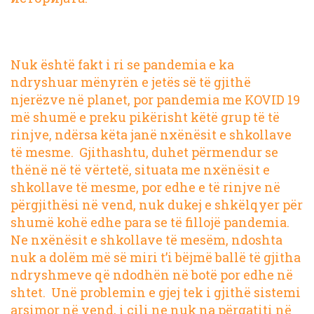
Nuk është fakt i ri se pandemia e ka
ndryshuar mënyrën e jetës së të gjithë
njerëzve në planet, por pandemia me KOVID 19
më shumë e preku pikërisht këtë grup të të
rinjve, ndërsa këta janë nxënësit e shkollave
të mesme. Gjithashtu, duhet përmendur se
thënë në të vërtetë, situata me nxënësit e
shkollave të mesme, por edhe e të rinjve në
përgjithësi në vend, nuk dukej e shkëlqyer për
shumë kohë edhe para se të fillojë pandemia.
Ne nxënësit e shkollave të mesëm, ndoshta
nuk a dolëm më së miri t’i bëjmë ballë të gjitha
ndryshmeve që ndodhën në botë por edhe në
shtet. Unë problemin e gjej tek i gjithë sistemi
arsimor në vend, i cili ne nuk na përgatiti në