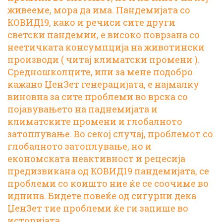
живееме, мора да има. Пандемијата со
КОВИД19, како и речиси сите други
светски пандемии, е високо поврзана со
неетичката консумпција на животински
производи ( читај климатски промени ).
Средношколците, или за мене подобро
кажано ЏенЗет генерацијата, е најмалку
виновна за сите проблеми во врска со
појавувањето на паднемијата и
климатските промени и глобалното
затоплување. Во секој случај, проблемот со
глобалното затоплување, но и
економската неактивност и рецесија
предизвикана од КОВИД19 пандемијата, се
проблеми со коишто ние ќе се соочиме во
иднина. Бидете повеќе од сигурни дека
ЏенЗет тие проблеми ќе ги запише во
историјата.