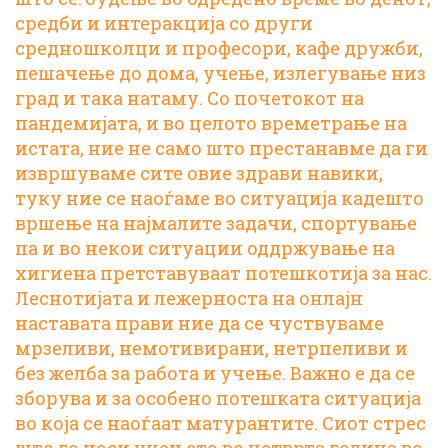
средби и интеракција со други
средношколци и професори, кафе дружби,
пешачење до дома, учење, излегување низ
град и така натаму. Со почетокот на
пандемијата, и во целото времетрање на
истата, ние не само што престанавме да ги
извршуваме сите овие здрави навики,
туку ние се наоѓаме во ситуација кадешто
вршење на најмалите задачи, спортување
па и во некои ситуации оддржување на
хигиена претставуваат потешкотија за нас.
Леснотијата и лежерноста на онлајн
наставата прави ние да се чуствуваме
мрзеливи, немотивирани, нетрпеливи и
без желба за работа и учење. Важно е да се
зборува и за особено потешката ситуација
во која се наоѓаат матурантите. Сиот стрес