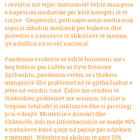
i revoltoi më tepër maturantët është mungesa
e hapësirës mediatike për këtë kategori të të
rinjve. Gjegjësisht, pothuajse asnjë media nuk
siguroi mbulim mediatik për bojkotin dhe
protestat e nxënësve të shkollave të mesme,
që ndodhin në nivel nacional.
Pandemia evidente se është fenomeni më i
keq botëror pas Luftës së Dytë Botërore.
Gjithashtu, pandemia vetëm se i theksoi
mangësitë dhe problemet në të gjitha fushat e
jetës në vendin tonë. Është me rëndësi të
theksohen problemet me arsimin, të cilat u
treguan totalisht jo inkluzive dhe si privilegj
jo si e drejtë. Ministria e Arsimit dhe
Shkencës, doli me informacionin se madje 90%
e nxënësve kanë qasje në pajisje për ndjekjen
e mësimit. Ndoshta në shikim të parë 10%