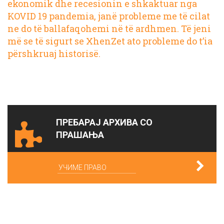
ekonomik dhe recesionin e shkaktuar nga
KOVID 19 pandemia, janë probleme me të cilat
ne do të ballafaqohemi në të ardhmen. Të jeni
më se të sigurt se XhenZet ato probleme do t’ia
përshkruaj historisë.
ПРЕБАРАЈ АРХИВА СО
ПРАШАЊА