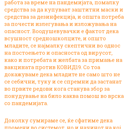
работа за време на пандемијата, помалку
средства за да купуваат заштитни маски и
средства за дезинфекција, и општа потреба
за почести излегувања и изложувања на
опасност. Воодушевувачки е фактот дека
всушност средношколците, и општо
младите, се најмалку скептични во однос
на постоењето и опасноста од вирусот,
како и потребата и желбата за примање на
вакцината против КОВИД19. Со тоа
докажуваме дека младите не само што не
се себични, туку и се спремни да застанат
во првите редови кога станува збор за
понудување на било каква помош во врска
со пандемијата.
Доколку сумираме се, ќе сфатиме дека
промени во системот, но и начинот на кој