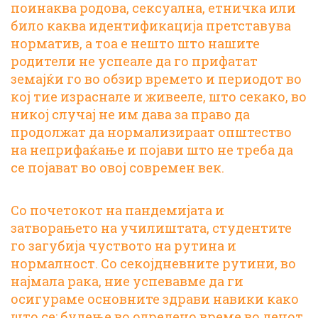
поинаква родова, сексуална, етничка или
било каква идентификација претставува
норматив, а тоа е нешто што нашите
родители не успеале да го прифатат
земајќи го во обзир времето и периодот во
кој тие израснале и живееле, што секако, во
никој случај не им дава за право да
продолжат да нормализираат општество
на неприфаќање и појави што не треба да
се појават во овој современ век.
Со почетокот на пандемијата и
затворањето на училиштата, студентите
го загубија чуството на рутина и
нормалност. Со секојдневните рутини, во
најмала рака, ние успевавме да ги
осигураме основните здрави навики како
што се: будење во одредено време во денот,