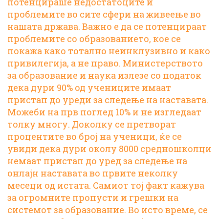
потенцираше недостатоците и
проблемите во сите сфери на живеење во
нашата држава. Важно е да се потенцираат
проблемите со образованието, кое се
покажа како тотално неинклузивно и како
привилегија, а не право. Министерството
за образование и наука излезе со податок
дека дури 90% од учениците имаат
пристап до уреди за следење на наставата.
Можеби на прв поглед 10% и не изгледаат
толку многу. Доколку се претворат
процентите во број на ученици, ќе се
увиди дека дури околу 8000 средношколци
немаат пристап до уред за следење на
онлајн наставата во првите неколку
месеци од истата. Самиот тој факт кажува
за огромните пропусти и грешки на
системот за образование. Во исто време, се