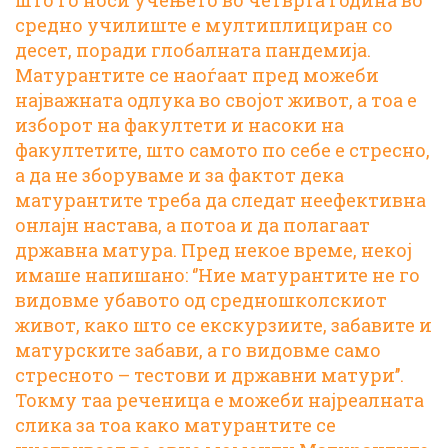
што го носи учењето во четврта година во
средно училиште е мултиплициран со
десет, поради глобалната пандемија.
Матурантите се наоѓаат пред можеби
најважната одлука во својот живот, а тоа е
изборот на факултети и насоки на
факултетите, што самото по себе е стресно,
а да не зборуваме и за фактот дека
матурантите треба да следат неефективна
онлајн настава, а потоа и да полагаат
државна матура. Пред некое време, некој
имаше напишано: ‘’Ние матурантите не го
видовме убавото од средношколскиот
живот, како што се екскурзиите, забавите и
матурските забави, а го видовме само
стресното – тестови и државни матури’’.
Токму таа реченица е можеби најреалната
слика за тоа како матурантите се