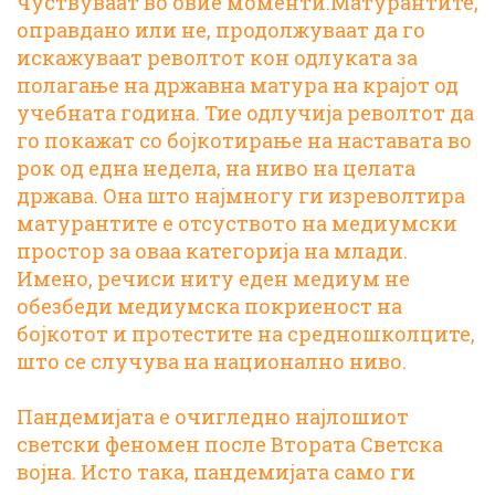
чуствуваат во овие моменти.Матурантите,
оправдано или не, продолжуваат да го
искажуваат револтот кон одлуката за
полагање на државна матура на крајот од
учебната година. Тие одлучија револтот да
го покажат со бојкотирање на наставата во
рок од една недела, на ниво на целата
држава. Она што најмногу ги изреволтира
матурантите е отсуството на медиумски
простор за оваа категорија на млади.
Имено, речиси ниту еден медиум не
обезбеди медиумска покриеност на
бојкотот и протестите на средношколците,
што се случува на национално ниво.
Пандемијата е очигледно најлошиот
светски феномен после Втората Светска
војна. Исто така, пандемијата само ги