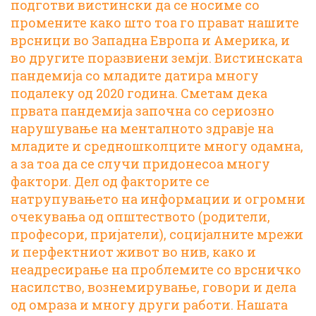
подготви вистински да се носиме со
промените како што тоа го прават нашите
врсници во Западна Европа и Америка, и
во другите поразвиени земји. Вистинската
пандемија со младите датира многу
подалеку од 2020 година. Сметам дека
првата пандемија започна со сериозно
нарушување на менталното здравје на
младите и средношколците многу одамна,
а за тоа да се случи придонесоа многу
фактори. Дел од факторите се
натрупувањето на информации и огромни
очекувања од општеството (родители,
професори, пријатели), социјалните мрежи
и перфектниот живот во нив, како и
неадресирање на проблемите со врсничко
насилство, вознемирување, говори и дела
од омраза и многу други работи. Нашата