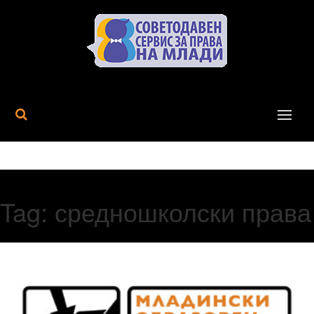
MENU
Tag:
средношколски права