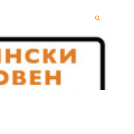
и и публикации
Корисни линкови
Контакт