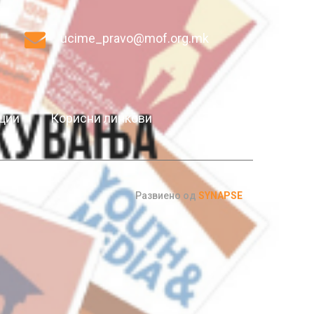
ucime_pravo@mof.org.mk
ции
Корисни линкови
Контакт
Развиено од
SYNAPSE