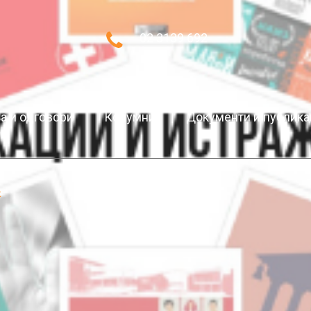
02 3139 692
 и одговори
Колумни
Документи и публика
k