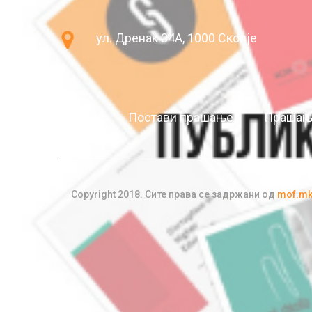
ул. Дренак 34А, 1000 Скопје
За нас
Постави прашање
Прашања
Copyright 2018. Сите права се задржани од
mof.m