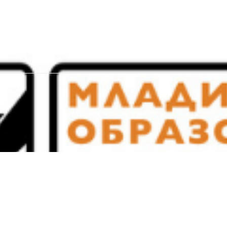
нас
Постави прашање
Прашања и одговори
Колумни
Документ