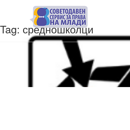
За 
Tag:
средношколци