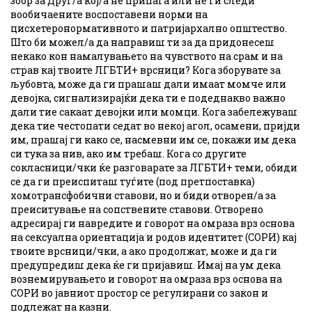
збор за Друг/а кој/а не припаѓа или не ги следи
вообичаените воспоставени норми на
цисхетеронормативното и патријархално општество.
Што би можел/а да направиш ти за да придонесеш
некако кон намалувањето на чувството на срам и на
страв кај твоите ЛГБТИ+ врсници? Кога зборувате за
љубовта, може да ги прашаш дали имаат момче или
девојка, сигнализирајќи дека ти е подеднакво важно
дали тие сакаат девојки или момци. Кога забележуваш
дека тие честопати седат во некој агол, осамени, пријди
им, прашај ги како се, насмевни им се, покажи им дека
си тука за нив, ако им требаш. Кога со другите
сокласници/чки ќе разговарате за ЛГБТИ+ теми, обиди
се да ги преиспиташ туѓите (под претпоставка)
хомотрансфобични ставови, но и биди отворен/а за
преиситување на сопствените ставови. Отворено
адресирај ги навредите и говорот на омраза врз основа
на сексуална ориентација и родов идентитет (СОРИ) кај
твоите врсници/чки, а ако продолжат, може и да ги
предупредиш дека ќе ги пријавиш. Имај на ум дека
вознемирувањето и говорот на омраза врз основа на
СОРИ во јавниот простор се регулирани со закон и
подлежат на казни.