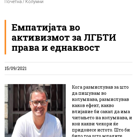
Почетна / Колумни
Емпатијата во
активизмот за ЛГБТИ
права и еднаквост
15/09/2021
Кога размислував за што
да пишувам во
колумнава, размислував
каков ефект, какво
влијание би сакал да има
читањето на колумнава, и
кон какви чекори ќе
придонесе истото. Што би
било тоа што младите,