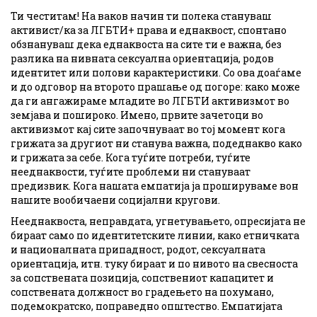
Ти честитам! На ваков начин ти полека стануваш
активист/ка за ЛГБТИ+ права и еднаквост, спонтано
обзнануваш дека еднаквоста на сите ти е важна, без
разлика на нивната сексуална ориентација, родов
идентитет или полови карактеристики. Со ова доаѓаме
и до одговор на второто прашање од погоре: како може
да ги ангажираме младите во ЛГБТИ активизмот во
земјава и пошироко. Имено, првите зачетоци во
активизмот кај сите започнуваат во тој момент кога
грижата за другиот ни станува важна, подеднакво како
и грижата за себе. Кога туѓите потреби, туѓите
нееднаквости, туѓите проблеми ни стануваат
предизвик. Кога нашата емпатија ја прошируваме вон
нашите вообичаени социјални кругови.
Нееднаквоста, неправдата, угнетувањето, опресијата не
бираат само по идентитетските линии, како етничката
и националната припадност, родот, сексуалната
ориентација, итн. туку бираат и по нивото на свесноста
за сопствената позиција, сопствениот капацитет и
сопствената должност во градењето на похумано,
подемократско, поправедно општество. Емпатијата