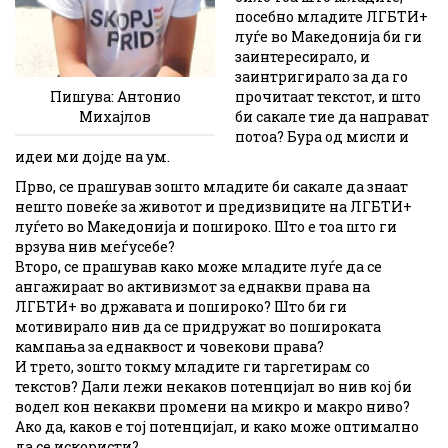
посебно младите ЛГБТИ+
луѓе во Македонија би ги
заинтересирало, и
заинтригирало за да го
Пишува: Антонио
прочитаат текстот, и што
Михајлов
би сакале тие да направат
потоа? Бура од мисли и
идеи ми дојде на ум.
Прво, се прашував зошто младите би сакале да знаат
нешто повеќе за животот и предизвиците на ЛГБТИ+
луѓето во Македонија и пошироко. Што е тоа што ги
врзува нив меѓусебе?
Второ, се прашував како може младите луѓе да се
ангажираат во активизмот за еднакви права на
ЛГБТИ+ во државата и пошироко? Што би ги
мотивирало нив да се придружат во пошироката
кампања за еднаквост и човекови права?
И трето, зошто токму младите ги таргетирам со
текстов? Дали лежи некаков потенцијал во нив кој би
водел кон некакви промени на микро и макро ниво?
Ако да, каков е тој потенцијал, и како може оптимално
да се искористи?