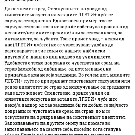
Да почнеме со ред. Стекнувањето на увиди од
животните искуства на младите ЛГБТИ+ луѓе се
случува секојдневно. Едноставен пример: тоа се
случува секогаш кога некој/а ќе избегнува прашања од
неговите/нејзините врсници/чки за сексуалноста, за
интимноста, за љубовта. Тоа е првиот увид – некои од
нас (ЛГБТИ+ луѓето) не се чувствуваат удобно да
разговараат за тие теми со нашите најблиски
другар(к)и, дали во или надвор од училиштето.
Удобноста е тесно поврзана со чувствата на срам, на
страв (можеби од одбивање, од потсмевање), на
припаѓање кон некоја заедница. Во голем дел, младите
ЛГБТИ+ луѓе го прикриваат сопствениот сексуален или
родов идентитет во страв од исклучување од средината
каде што живеат. Следствено, првите увиди од
животните искуства на младите ЛГБТИ+ луѓе што
некој/а надвор од таа заедница би ги добил, се најчесто
поврзани со чувствата на срам, на страв, но и со
искуствата на прикривање на сопствениот идентитет.
Запознавањето на другите околу нас помага во
запознавањето на самите себе, посебно кога станува