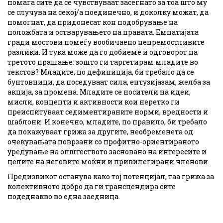
помага сите да се чувствуваат засегнато за тоа што му
се случува на секој/а поединечно, и доколку можат, да
помогнат, да придонесат кон подобрување на
положбата и остварувањето на правата. Емпатијата
гради мостови помеѓу вообичаено непремостливите
разлики. И тука може да го добиеме и одговорот на
третото прашање: зошто ги таргетирам младите во
текстов? Младите, по дефиниција, би требало да се
бунтовници, да поседуваат сила, ентузијазам, желба за
акција, за промена. Младите се носители на идеи,
мисли, концепти и активности кои неретко ги
преиспитуваат седиментираните норми, вредности и
шаблони. И конечно, младите, по правило, би требало
да покажуваат грижа за другите, необременета од
очекувањата поврзани со профитно-ориентираното
уредување на општеството засновано на интересите и
целите на неговите моќни и привилегирани членови.
Предизвикот останува како тој потенцијал, таа грижа за
колективното добро да ги трансцендира сите
подеднакво во една заедница.