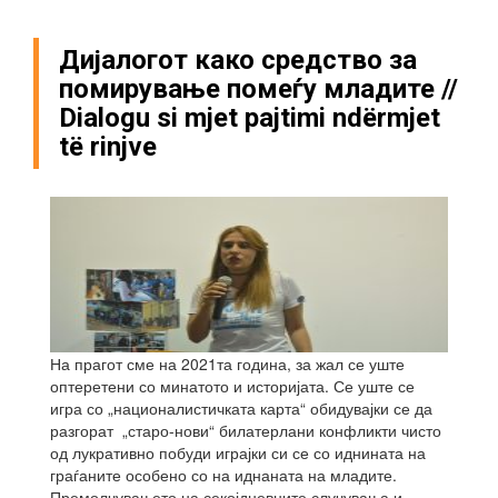
Дијалогот како средство за
помирување помеѓу младите //
Dialogu si mjet pajtimi ndërmjet
të rinjve
На прагот сме на 2021та година, за жал се уште
оптеретени со минатото и историјата. Се уште се
игра со „националистичката карта“ обидувајки се да
разгорат „старо-нови“ билатерлани конфликти чисто
од лукративно побуди играјки си се со иднината на
граѓаните особено со на иднаната на младите.
Премолчувањето на секојдневните случувања и