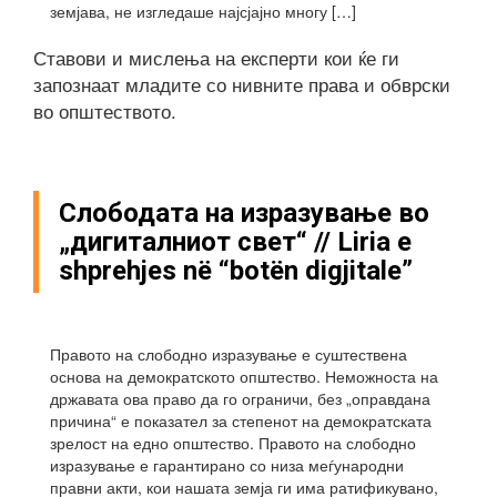
земјава, не изгледаше најсјајно многу […]
Ставови и мислења на експерти кои ќе ги
запознаат младите со нивните права и обврски
во општеството.
Слободата на изразување во
„дигиталниот свет“ // Liria e
shprehjes në “botën digjitale”
Правото на слободно изразување е суштествена
основа на демократското општество. Неможноста на
државата ова право да го ограничи, без „оправдана
причина“ е показател за степенот на демократската
зрелост на едно општество. Правото на слободно
изразување е гарантирано со низа меѓународни
правни акти, кои нашата земја ги има ратификувано,