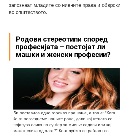
запознаат младите со нивните права и обврски
во општеството.
Родови стереотипи според
професијата – постојат ли
машки и женски професии?
Би поставила едно горливо прашање, а тоа е: “Кога
ќе ги погледнеме нашите раце, дали кај жената се
појавува слика на сунѓер за миење садови или кај
мажот слика од алат?” Кога луѓето се раѓааат со