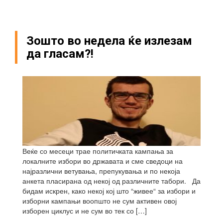
Зошто во недела ќе излезам
да гласам?!
Веќе со месеци трае политичката кампања за
локалните избори во државата и сме сведоци на
најразлични ветувања, препукувања и по некоја
анкета пласирана од некој од различните табори. Да
бидам искрен, како некој кој што “живее“ за избори и
изборни кампањи воопшто не сум активен овој
изборен циклус и не сум во тек со […]