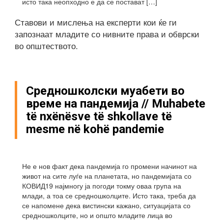
исто така неопходно е да се постават […]
Ставови и мислења на експерти кои ќе ги
запознаат младите со нивните права и обврски
во општеството.
Средношколски муабети во
време на пандемија // Muhabete
të nxënësve të shkollave të
mesme në kohë pandemie
Не е нов факт дека пандемија го промени начинот на
живот на сите луѓе на планетата, но пандемијата со
КОВИД19 најмногу ја погоди токму оваа група на
млади, а тоа се средношколците. Исто така, треба да
се напомене дека вистински кажано, ситуацијата со
средношколците, но и општо младите лица во