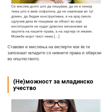
Се мислев долго што да пишувам, да не е некоја
тема што е веќе опфатена, да не навлезам во туѓ
домен, да бидам конструктивна, и на крај смело
одлучив дека ќе пишувам за област во која
институциите не нудат доволно механизми за
заштита на нашите права, а на хартија ги имаме.
Можеби мојот текст нема […]
Ставови и мислења на експерти кои ќе ги
запознаат младите со нивните права и обврски
во општеството.
(Не)можност за младинско
учество