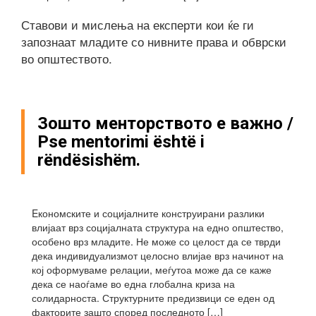
Ставови и мислења на експерти кои ќе ги
запознаат младите со нивните права и обврски
во општеството.
Зошто менторството е важно /
Pse mentorimi është i
rëndësishëm.
Eкономските и социјалните конструирани разлики
влијаат врз социјалната структура на едно општество,
особено врз младите. Не може со целост да се тврди
дека индивидуализмот целосно влијае врз начинот на
кој оформуваме релации, меѓутоа може да се каже
дека се наоѓаме во една глобална криза на
солидарноста. Структурните предизвици се еден од
факторите зашто според последното […]