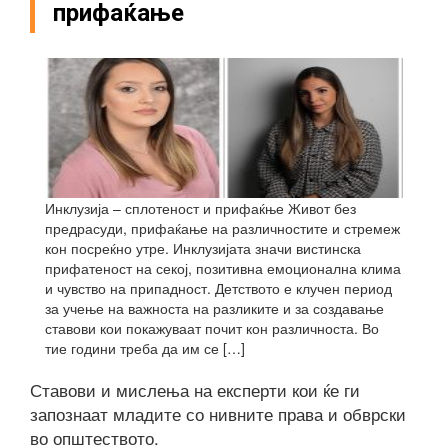
прифаќaње
Инклузија – сплотеност и прифаќње Живот без
предрасуди, прифаќање на различностите и стремеж
кон посреќно утре. Инклузијата значи вистинска
прифатеност на секој, позитивна емоционална клима
и чувство на припадност. Детството е клучен период
за учење на важноста на разликите и за создавање
ставови кои покажуваат почит кон различноста. Во
тие години треба да им се […]
Ставови и мислења на експерти кои ќе ги
запознаат младите со нивните права и обврски
во општеството.