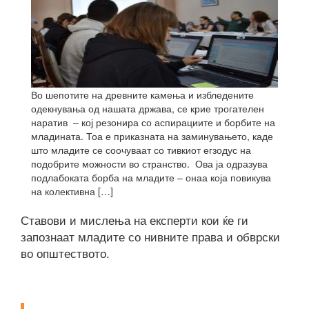
Во шепотите на древните камења и избледените
одекнувања од нашата држава, се крие трогателен
наратив – кој резонира со аспирациите и борбите на
младината. Тоа е приказната на заминувањето, каде
што младите се соочуваат со тивкиот егзодус на
подобрите можности во странство. Ова ја одразува
подлабоката борба на младите – онаа која повикува
на колективна […]
Ставови и мислења на експерти кои ќе ги
запознаат младите со нивните права и обврски
во општеството.