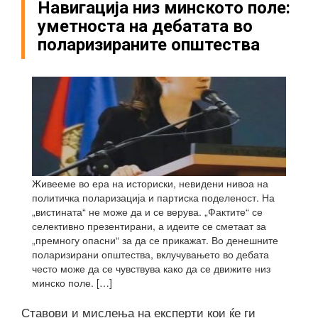
Навигација низ минското поле:
уметноста на дебатата во
поларизираните општества
Живееме во ера на историски, невидени нивоа на
политичка поларизација и партиска поделеност. На
„вистината“ не може да и се верува. „Фактите“ се
селективно презентирани, а идеите се сметаат за
„премногу опасни“ за да се прикажат. Во денешните
поларизирани општества, вклучувањето во дебата
често може да се чувствува како да се движите низ
минско поле. […]
Ставови и мислења на експерти кои ќе ги