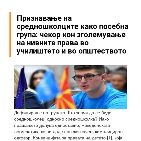
Признавање на
средношколците како посебна
група: чекор кон зголемување
на нивните права во
училиштето и во општеството
Дефинирање на групата Што значи да се биде
средношколец, односно средношколка? Иако
прашањето делува едноставно, македонската
легислатива ќе ни даде повеќезначен, комплициран
одговор. Конвенцијата за правата на детето [1], која