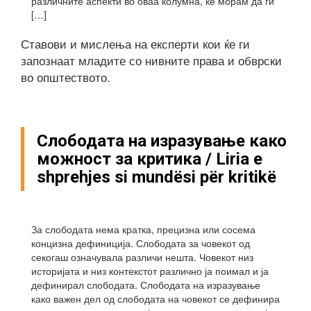
различните аспекти во оваа колумна, ќе морам да ги
[…]
Ставови и мислења на експерти кои ќе ги
запознаат младите со нивните права и обврски
во општеството.
Слободата на изразување како
можност за критика / Liria e
shprehjes si mundësi për kritikë
За слободата нема кратка, прецизна или сосема
концизна дефиниција. Слободата за човекот од
секогаш означувала различи нешта. Човекот низ
историјата и низ контекстот различно ја поимал и ја
дефинирал слободата. Слободата на изразување
како важен дел од слободата на човекот се дефинира