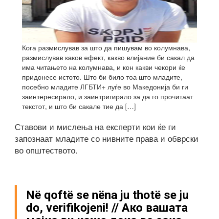
Кога размислував за што да пишувам во колумнава,
размислував каков ефект, какво влијание би сакал да
има читањето на колумнава, и кон какви чекори ќе
придонесе истото. Што би било тоа што младите,
посебно младите ЛГБТИ+ луѓе во Македонија би ги
заинтересирало, и заинтригирало за да го прочитаат
текстот, и што би сакале тие да […]
Ставови и мислења на експерти кои ќе ги
запознаат младите со нивните права и обврски
во општеството.
Në qoftë se nëna ju thotë se ju
do, verifikojeni! // Ако вашата