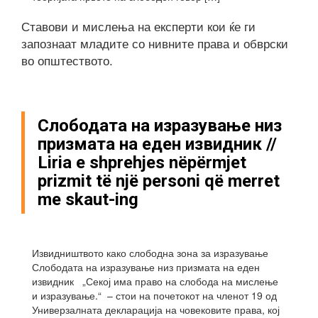
Ставови и мислења на експерти кои ќе ги
запознаат младите со нивните права и обврски
во општеството.
Слободата на изразување низ
призмата на еден извидник //
Liria e shprehjes nëpërmjet
prizmit të një personi që merret
me skaut-ing
Извидништвото како слободна зона за изразување
Слободата на изразување низ призмата на еден
извидник „Секој има право на слобода на мислење
и изразување.“ – стои на почетокот на членот 19 од
Универзалната декларација на човековите права, кој