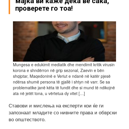
мајка ви каже дека ве сака,
проверете го тоа!
Mungesa e edukimit mediatik dhe mendimit kritik virusin
korona e shndërron në grip sezonal, Zaevin e bën
shqiptar, Maqedoninë e Veriut e ndanë në katër pjesë
ndërsa shumë persona të gjallë i shtyn në varr. Se sa
problematike janë këta të fundit dhe si mund të ndikojnë
ata në jetët tona, u vërtetua dy vitet […]
Ставови и мислења на експерти кои ќе ги
запознаат младите со нивните права и обврски
во општеството.