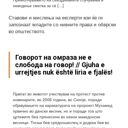
неводење сметка за сѐ […]
Ставови и мислења на експерти кои ќе ги
запознаат младите со нивните права и обврски
во општеството.
Говорот на омраза не е
слобода на говор! // Gjuha e
urrejtjes nuk është liria e fjalës!
Првпат во животот учествував на протест против
новинарите, во 2006 година, во Скопје, поради
објавувањето на карикатурата на пророкот Мухамед
првично во дански весник, но и поради тоа што
цртежите беа пренесени во некои македонски
весници. Тогаш бев средношколец и додека бев во