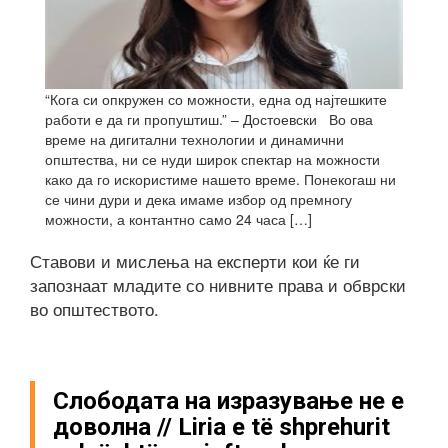
“Кога си опкружен со можности, една од најтешките
работи е да ги пропуштиш.” – Достоевски Во ова
време на дигитални технологии и динамични
општества, ни се нуди широк спектар на можности
како да го искористиме нашето време. Понекогаш ни
се чини дури и дека имаме избор од премногу
можности, а контантно само 24 часа […]
Ставови и мислења на експерти кои ќе ги
запознаат младите со нивните права и обврски
во општеството.
Слободата на изразување не е
доволна // Liria e të shprehurit