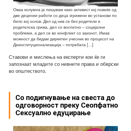
Оваа колумна ја пишувам како активист кој повеќе од
две децении работи со деца згрижени во установи по
било кој основ. Дел од нив се без родители и
родителска грижа, дел со воспитно – социјални
проблеми, а дел се во конфликт со законот. Имав
можност да бидам директен учесник во процесот на
Деинституционализација – потребата […]
Ставови и мислења на експерти кои ќе ги
запознаат младите со нивните права и обврски
во општеството.
Со подигнување на свеста до
одговорност преку Сеопфатно
Сексуално едуцирање