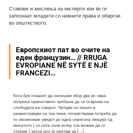
Ставови и мислења на експерти кои ќе ги
запознаат младите со нивните права и обврски
во општеството.
Европскиот пат во очите на
еден французин… // RRUGA
EVROPIANE NË SYTË E NJË
FRANCEZI…
Кога бев поканет да напишам збор два во оваа
колумна првенствено требаше да се осврнам на
слободата на говорот. Читајќи по нешто и
размислувајќи на таа тема, почувствував потреба да
го овозможам увидот до една сериозна лекција од
минатото ( со сите сили колку тоа можам да го
сторам ) затоа што ја сметам за […]