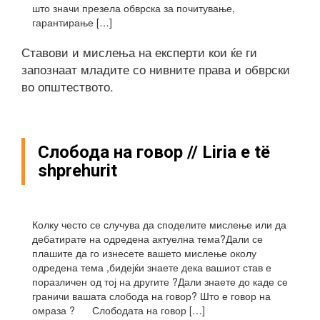
што значи презела обврска за почитување,
гарантирање […]
Ставови и мислења на експерти кои ќе ги
запознаат младите со нивните права и обврски
во општеството.
Слобода на говор // Liria e të
shprehurit
Колку често се случува да споделите мислење или да
дебатирате на одредена актуелна тема?Дали се
плашите да го изнесете вашето мислење околу
одредена тема ,бидејќи знаете дека вашиот став е
поразличен од тој на другите ?Дали знаете до каде се
граничи вашата слобода на говор? Што е говор на
омраза ? Слободата на говор […]