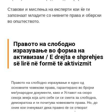
Ставови и мислења на експерти кои ќе ги
запознаат младите со нивните права и обврски
во општеството.
Правото на слободно
изразување во форма на
активизам / E drejta e shprehjes
së lirë në formë të aktivizmit
Правото на слободно изразување е едно од
основните човекови права, гарантирано во бројни
меѓународни документи, како и Уставот на скоро
секоја земја која што себе си се смета за слободна,
демократска и ги почитува човековите права. Но, до
оние кои очекуваат дека правно ќе се отворат