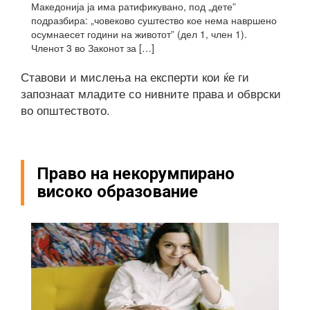
Македонија ја има ратификувано, под „дете”
подразбира: „човеково суштество кое нема навршено
осумнаесет години на животот” (дел 1, член 1).
Членот 3 во Законот за […]
Ставови и мислења на експерти кои ќе ги
запознаат младите со нивните права и обврски
во општеството.
Право на некорумпирано
високо образование