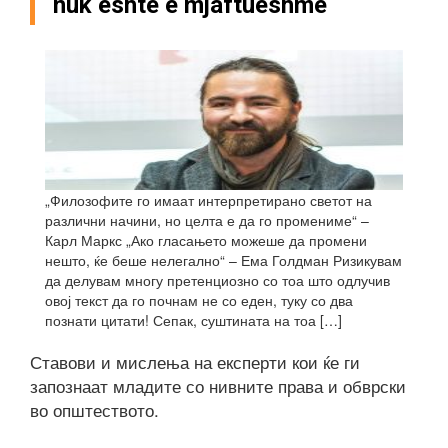
nuk është e mjaftueshme
„Филозофите го имаат интерпретирано светот на
различни начини, но целта е да го промениме“ –
Карл Маркс „Ако гласањето можеше да промени
нешто, ќе беше нелегално“ – Ема Голдман Ризикувам
да делувам многу претенциозно со тоа што одлучив
овој текст да го почнам не со еден, туку со два
познати цитати! Сепак, суштината на тоа […]
Ставови и мислења на експерти кои ќе ги
запознаат младите со нивните права и обврски
во општеството.