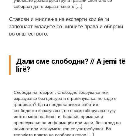
училиште дознав дека група граѓани спонтано се
собираат да го изразат своето […]
Ставови и мислења на експерти кои ќе ги
запознаат младите со нивните права и обврски
во општеството.
Дали сме слободни? // A jemi të
lirë?
Слобода на говорот , Слободно зборување или
изразување без цензура и ограничувања, но каде е
границата? Да ги поедноставиме работите
слободното изразување, не е само зборување туку
истото може да биде и барање, примање и
пренесување на информации или идеи, без оглед на
начинот или медиумите кои се употребуваат. Во
теоријата првото на слободен говор […]