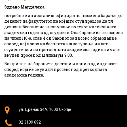
Здраво Магдалена,
потребно е да доставиш официјално писмено барање до
деканот на факултетот на кој што студираш за да ти
дозволи бесплатно школување во текот на тековната
академска година од студиите. Ова барање ќе се заснова
на член 110-а, став 4 од Законот за високо образование,
според кој право на бесплатно школување имаат
студенти кои во претходната академска година имале
вкупен просек од минимум 9,00.
Во прилог на барањето достави и копија од индексот
според која ќе се увиди просекот од претходната
академска година.
ул. Дренак 34А, 1000 Скопје
02 3139 692