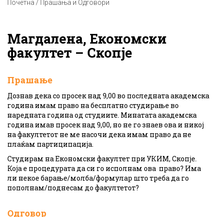
Почетна / Прашања и Одговори
Магдалена, Економски
факултет – Скопје
Прашање
Дознав дека со просек над 9,00 во последната академска
година имам право на бесплатно студирање во
наредната година од студиите. Минатата академска
година имав просек над 9,00, но не го знаев ова и никој
на факултетот не ме насочи дека имам право да не
плаќам партиципација.
Студирам на Економски факултет при УКИМ, Скопје.
Која е процедурата да си го исполнам ова право? Има
ли некое барање/молба/формулар што треба да го
пополнам/поднесам до факултетот?
Одговор