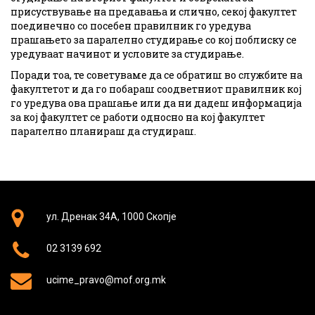
присуствување на предавања и слично, секој факултет
поединечно со посебен правилник го уредува
прашањето за паралелно студирање со кој поблиску се
уредуваат начинот и условите за студирање.
Поради тоа, те советуваме да се обратиш во службите на
факултетот и да го побараш соодветниот правилник кој
го уредува ова прашање или да ни дадеш информација
за кој факултет се работи односно на кој факултет
паралелно планираш да студираш.
ул. Дренак 34А, 1000 Скопје
02 3139 692
ucime_pravo@mof.org.mk