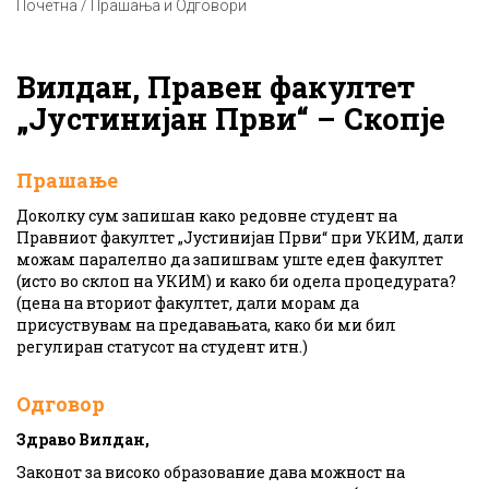
Почетна / Прашања и Одговори
Вилдан, Правен факултет
„Јустинијан Први“ – Скопје
Прашање
Доколку сум запишан како редовне студент на
Правниот факултет „Јустинијан Први“ при УКИМ, дали
можам паралелно да запишвам уште еден факултет
(исто во склоп на УКИМ) и како би одела процедурата?
(цена на вториот факултет, дали морам да
присуствувам на предавањата, како би ми бил
регулиран статусот на студент итн.)
Одговор
Здраво Вилдан,
Законот за високо образование дава можност на