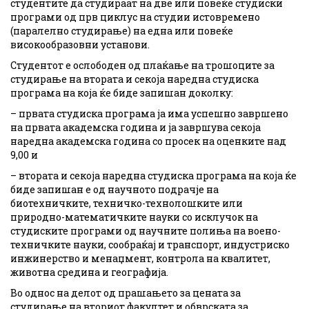
студентите да студираат на две или повеќе студиски
програми од прв циклус на студии истовремено
(паралелно студирање) на една или повеќе
високообразовни установи.
Студентот е ослободен од плаќање на трошоците за
студирање на втората и секоја наредна студиска
програма на која ќе биде запишан доколку:
– првата студиска програма ја има успешно завршено
на првата академска година и ја завршува секоја
наредна академска година со просек на оценките над
9,00 и
– втората и секоја наредна студиска програма на која ќе
биде запишан е од научното подрачје на
биотехничките, техничко-технолошките или
природно-математичките науки со исклучок на
студиските програми од научните полиња на воено-
техничките науки, сообраќај и транспорт, индустриско
инжинерство и менаџмент, контрола на квалитет,
животна средина и географија.
Во однос на делот од прашањето за цената за
студирање на вториот факултет и обврската за